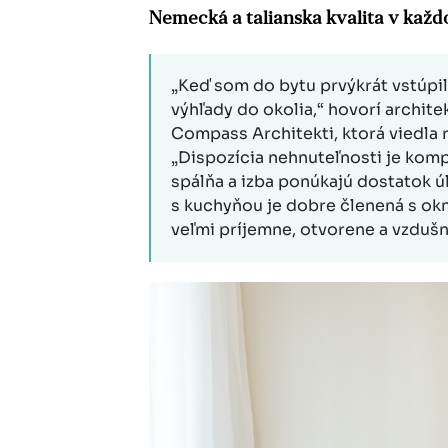
Nemecká a talianska kvalita v kaž
„Keď som do bytu prvýkrát vstúpi
výhľady do okolia,“ hovorí archite
Compass Architekti, ktorá viedla 
„Dispozícia nehnuteľnosti je komp
spálňa a izba ponúkajú dostatok ú
s kuchyňou je dobre členená s okn
veľmi príjemne, otvorene a vzdušn