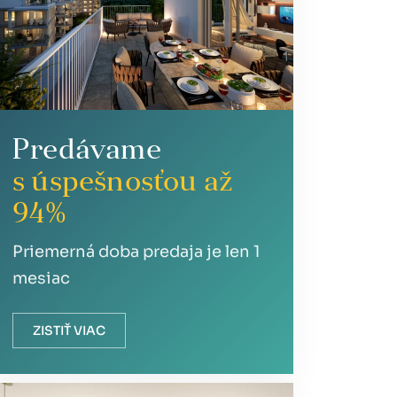
Predávame
s úspešnosťou až
94%
Priemerná doba predaja je len 1
mesiac
ZISTIŤ VIAC