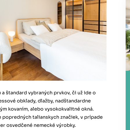
u a štandard vybraných prvkov, či už ide o
essové obklady, dlažby, nadštandardne
vým kovaním, alebo vysokokvalitné okná.
e popredných talianskych značiek, v prípade
oper osvedčené nemecké výrobky.