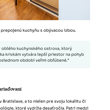
ka prepojenú kuchyňu s obývacou izbou.
r oblého kuchynského ostrova, ktorý
ka krivkám vytvára lepší priestor na pohyb
poslednom období veľmi obľúbené.“
zariaďovaní
Bratislave, a to nielen pre svoju lokalitu či
nológie, ktoré vydržia desaťročia. Patrí medzi