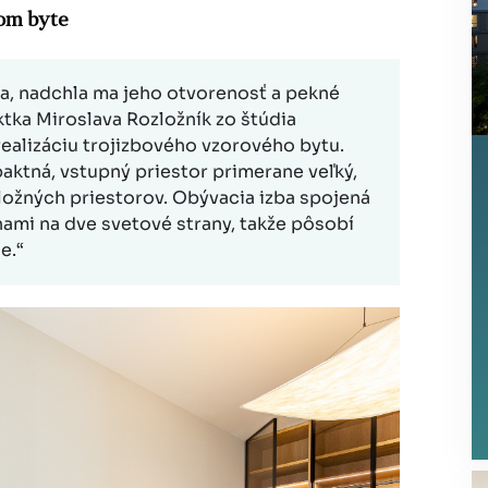
dom byte
la, nadchla ma jeho otvorenosť a pekné
ktka Miroslava Rozložník zo štúdia
realizáciu trojizbového vzorového bytu.
aktná, vstupný priestor primerane veľký,
ložných priestorov. Obývacia izba spojená
ami na dve svetové strany, takže pôsobí
e.“