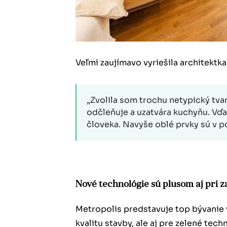
Veľmi zaujímavo vyriešila architekt
„Zvolila som trochu netypický tva
odčleňuje a uzatvára kuchyňu. Vďa
človeka. Navyše oblé prvky sú v 
Nové technológie sú plusom aj pri 
Metropolis predstavuje top bývanie v 
kvalitu stavby, ale aj pre zelené tech