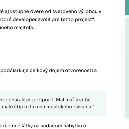
ové aj vstupné dvere od svetového výrobcu v
ktoré developer zvolil pre tento projekt“.
úceho majiteľa.
 podčiarkuje celkový dojem otvorenosti a
nto charakter podporiť. Mal mať v sebe
aj malú štipku luxusu mestského bývania.“
, príjemné látky na sedacom nábytku či