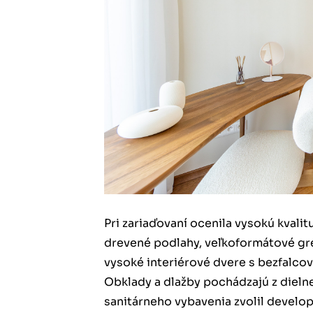
Pri zariaďovaní ocenila vysokú kvalit
drevené podlahy, veľkoformátové gr
vysoké interiérové dvere s bezfalco
Obklady a dlažby pochádzajú z dieln
sanitárneho vybavenia zvolil devel