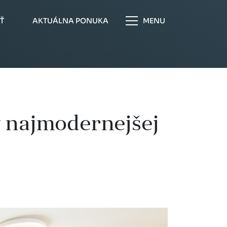
Ť
AKTUÁLNA PONUKA
MENU
v najmodernejšej