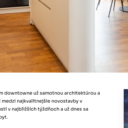
kom downtowne už samotnou architektúrou a
medzi najkvalitnejšie novostavby v
stí v najbližších týždňoch a už dnes sa
byt.