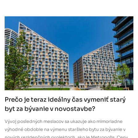
Prečo je teraz ideálny čas vymeniť starý
byt za bývanie v novostavbe?
Vývoj posledných mesiacov sa ukazuje ako mimoriadne
výhodné obdobie na výmenu staršieho bytu za bývanie v
nových rezidenčných projektoch, ako je Metropolis. Ceny