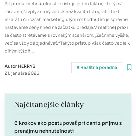
Pri predaji nehnuteľnosti existuje jeden faktor, ktorý má
zásadnejší vplyv na výsledok než kvalita fotografií, text
inzerátu či rozsah marketingu.Tým rozhodnutím je správne
nastavenie ceny hneď na začiatku predaja.V realitnej praxi
sa často stretávame s rovnakým scenárom:„Začnime vyššie,
veď sa vždy dá zjednávať.“Takýto prístup však často vedie k
dlhým týždň...
Autor HERRYS
# Realitná poradňa
21. januára 2026
Najčítanejšie články
6 krokov ako postupovať pri dani z príjmu z
prenájmu nehnuteľnosti