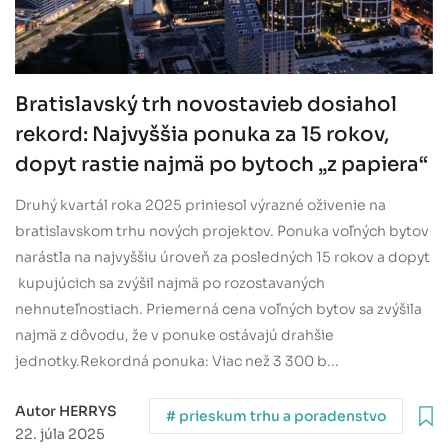
Bratislavský trh novostavieb dosiahol
rekord: Najvyššia ponuka za 15 rokov,
dopyt rastie najmä po bytoch „z papiera“
Druhý kvartál roka 2025 priniesol výrazné oživenie na
bratislavskom trhu nových projektov. Ponuka voľných bytov
narástla na najvyššiu úroveň za posledných 15 rokov a dopyt
kupujúcich sa zvýšil najmä po rozostavaných
nehnuteľnostiach. Priemerná cena voľných bytov sa zvýšila
najmä z dôvodu, že v ponuke ostávajú drahšie
jednotky.Rekordná ponuka: Viac než 3 300 b...
Autor HERRYS
# prieskum trhu a poradenstvo
22. júla 2025