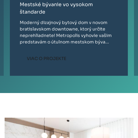
Mestské bývanie vo vysokom
štandarde
Moderný dizajnový bytový dom v novom
bratislavskom downtowne, ktorý určite
neprehliadnete! Metropolis vyhovie vašim
predstavám o útulnom mestskom býva...
VIAC O PROJEKTE