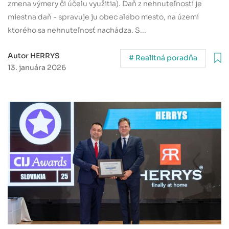
zmena výmery či účelu využitia). Daň z nehnuteľností je
miestna daň - spravuje ju obec alebo mesto, na území
ktorého sa nehnuteľnosť nachádza. S...
Autor HERRYS
# Realitná poradňa
13. januára 2026