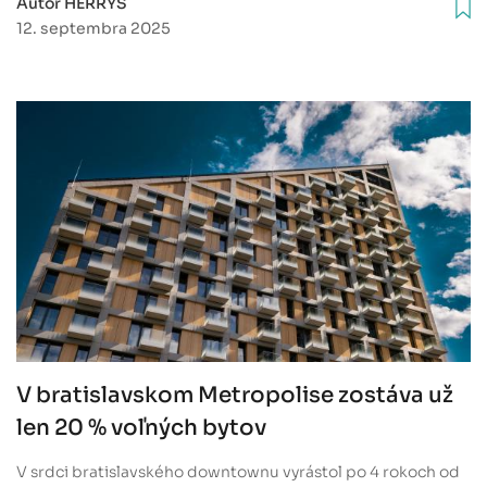
Autor HERRYS
12. septembra 2025
V bratislavskom Metropolise zostáva už
len 20 % voľných bytov
V srdci bratislavského downtownu vyrástol po 4 rokoch od