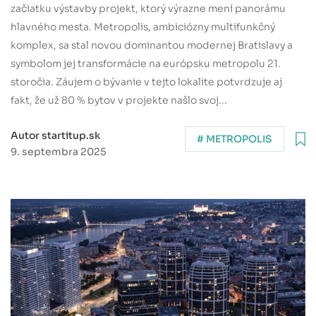
začiatku výstavby projekt, ktorý výrazne mení panorámu
hlavného mesta. Metropolis, ambiciózny multifunkčný
komplex, sa stal novou dominantou modernej Bratislavy a
symbolom jej transformácie na európsku metropolu 21.
storočia. Záujem o bývanie v tejto lokalite potvrdzuje aj
fakt, že už 80 % bytov v projekte našlo svoj...
Autor startitup.sk
# METROPOLIS
9. septembra 2025