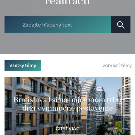
realitách
Všetky témy
zobraziť témy
Bratislava I si na nájomnom trhu
drží výnimočné postavenie
ČÍTAŤ VIAC