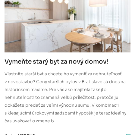
Vymeňte starý byt za nový domov!
Vlastníte starší byt a chcete ho vymeniť za nehnuteľnosť
v novostavbe? Ceny starších bytov v Bratislave sú dnes na
historickom maxime. Pre vás ako majiteľa takejto
nehnuteľnosti to znamená veľkú príležitosť, pretože ju
dokážete predať za veľmi výhodnú sumu. V kombinácii
s klesajúcimi úrokovými sadzbami hypoték je teraz ideálny
čas uvažovať o zmene b...