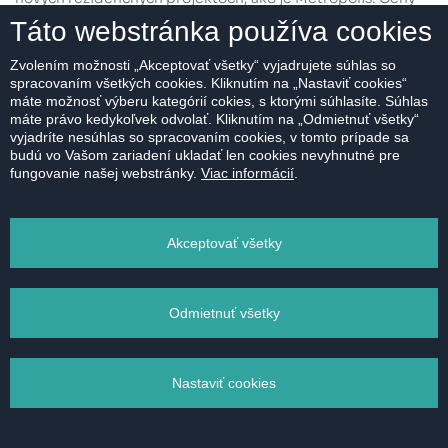
starších nehnuteľností sú na historickom maxime, čo v
Táto webstránka používa cookies
kombinácii s dostupnosťou kvalitných novostavieb vytvára
Zvolením možnosti „Akceptovať všetky“ vyjadrujete súhlas so
ideálne podmienky.Prečo sa zmena bývania oplatí &...
spracovaním všetkých cookies. Kliknutím na „Nastaviť cookies“
máte možnosť výberu kategórií cokies, s ktorými súhlasíte. Súhlas
máte právo kedykoľvek odvolať. Kliknutím na „Odmietnuť všetky“
Autor HERRYS
# prieskum trhu a poradenstvo
vyjadríte nesúhlas so spracovaním cookies, v tomto prípade sa
2. júla 2025
budú vo Vašom zariadení ukladať len cookies nevyhnutné pre
fungovanie našej webstránky.
Viac informácií
.
Akceptovať všetky
Odmietnuť všetky
Nastaviť cookies