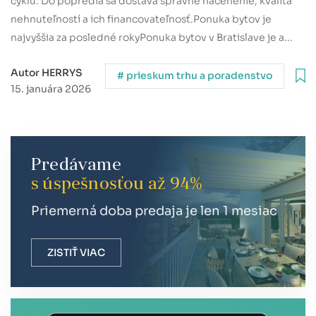
cyklu. Do popredia sa dostáva správne nacenenie, kvalita
nehnuteľností a ich financovateľnosť.Ponuka bytov je
najvyššia za posledné rokyPonuka bytov v Bratislave je a...
Autor HERRYS
# prieskum trhu a poradenstvo
15. januára 2026
Predávame
s úspešnosťou až 94%
Priemerná doba predaja je len 1 mesiac
ZISTIŤ VIAC