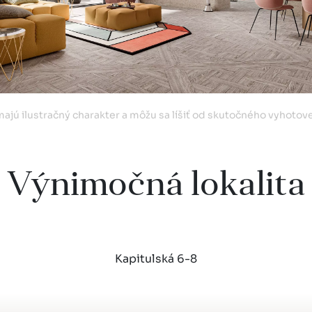
majú ilustračný charakter a môžu sa líšiť od skutočného vyhotov
Výnimočná lokalita
Kapitulská 6-8