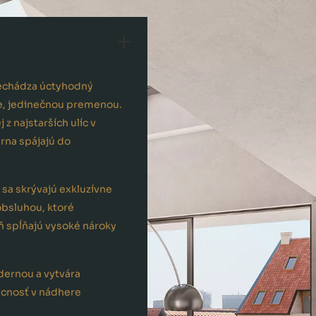
rechádza úctyhodný
rie, jedinečnou premenou.
 z najstarších ulíc v
rna spájajú do
sa skrývajú exkluzívne
obsluhou, ktoré
ň spĺňajú vysoké nároky
odernou a vytvára
úcnosť v nádhere