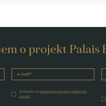
em o projekt Palais 
Súhlasím so
zasielaním nových realitných
ponúk