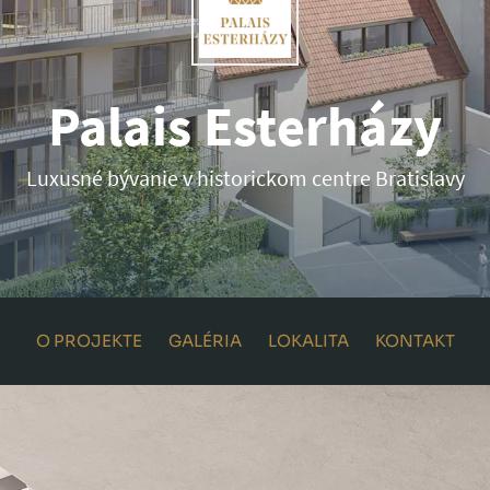
Palais Esterházy
Luxusné bývanie v historickom centre Bratislavy
O PROJEKTE
GALÉRIA
LOKALITA
KONTAKT