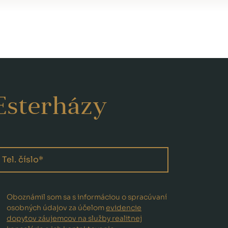
Esterházy
Oboznámil som sa s informáciou o spracúvaní
osobných údajov za účelom
evidencie
dopytov záujemcov na služby realitnej