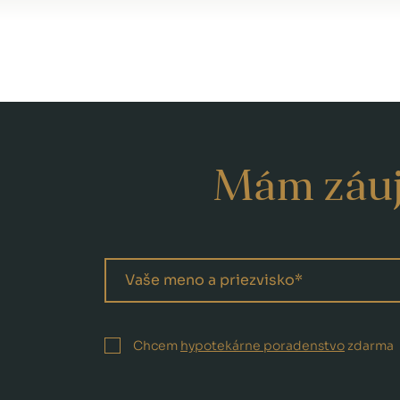
Mám záuj
Chcem
hypotekárne poradenstvo
zdarma