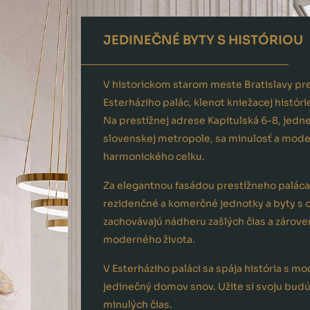
JEDINEČNÉ BYTY S HISTÓRIOU
V historickom starom meste Bratislavy p
Esterháziho palác, klenot kniežacej histó
Na prestížnej adrese Kapitulská 6-8, jednej
slovenskej metropole, sa minulosť a mode
harmonického celku.
Za elegantnou fasádou prestížneho paláca 
rezidenčné a komerčné jednotky a byty s 
zachovávajú nádheru zašlých čias a zárove
moderného života.
V Esterháziho paláci sa spája história s m
jedinečný domov snov. Užite si svoju bud
minulých čias.