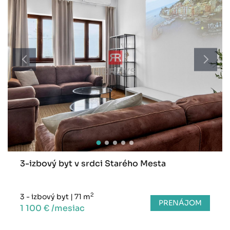
3-izbový byt v srdci Starého Mesta
2
3 - izbový byt
|
71 m
PRENÁJOM
1 100 € /mesiac