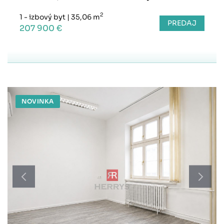
2
1 - izbový byt
|
35,06 m
PREDAJ
207 900 €
NOVINKA