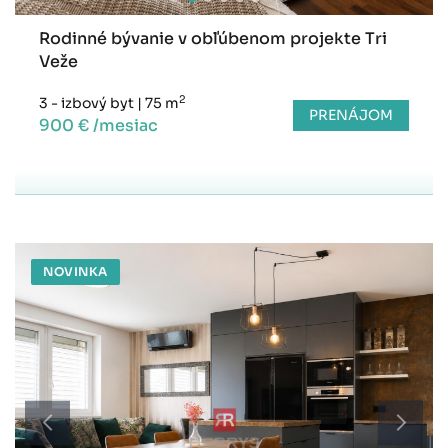
Rodinné bývanie v obľúbenom projekte Tri
Veže
2
3 - izbový byt
|
75 m
PRENÁJOM
900 € /mesiac
NOVINKA