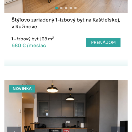
Štýlovo zariadený 1-izbový byt na Kaštieľskej,
v Ružinove
2
1 - izbový byt
|
38 m
PRENÁJOM
680 € /mesiac
NOVINKA