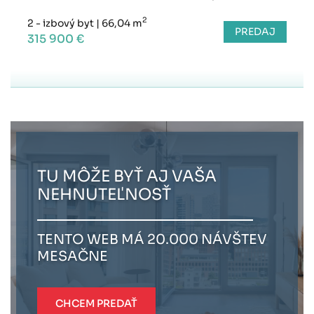
2
2 - izbový byt
|
66,04 m
PREDAJ
315 900 €
TU MÔŽE BYŤ AJ VAŠA
NEHNUTEĽNOSŤ
TENTO WEB MÁ 20.000 NÁVŠTEV
MESAČNE
CHCEM PREDAŤ