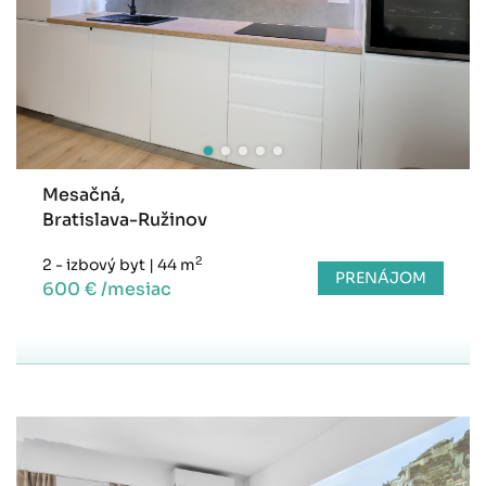
Mesačná,
Bratislava-Ružinov
2
2 - izbový byt
|
44 m
PRENÁJOM
600 € /mesiac