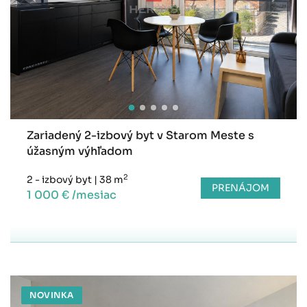
Zariadený 2-izbový byt v Starom Meste s
úžasným výhľadom
2
2 - izbový byt
|
38 m
PRENÁJOM
1 000 € /mesiac
NOVINKA