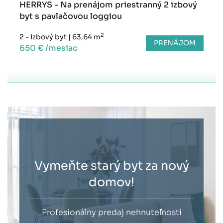
HERRYS - Na prenájom priestranný 2 izbový
byt s pavlačovou loggiou
2
2 - izbový byt
|
63,64 m
PRENÁJOM
650 € /mesiac
Vymeňte starý byt za nový
domov!
Profesionálny predaj nehnuteľností