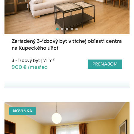
Zariadený 3-izbový byt v tichej oblasti centra
na Kupeckého ulici
2
3 - izbový byt
|
71 m
PRENÁJOM
900 € /mesiac
NOVINKA