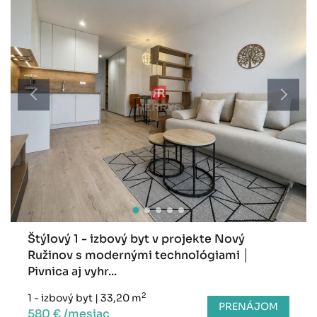
Štýlový 1 - izbový byt v projekte Nový
Ružinov s modernými technológiami │
Pivnica aj vyhr...
2
1 - izbový byt
|
33,20 m
PRENÁJOM
580 € /mesiac