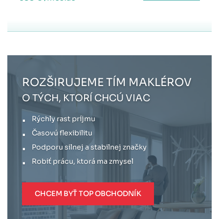
ROZŠIRUJEME TÍM MAKLÉROV
O TÝCH, KTORÍ CHCÚ VIAC
Rýchly rast príjmu
Časovú flexibilitu
Podporu silnej a stabilnej značky
Robiť prácu, ktorá ma zmysel
CHCEM BYŤ TOP OBCHODNÍK