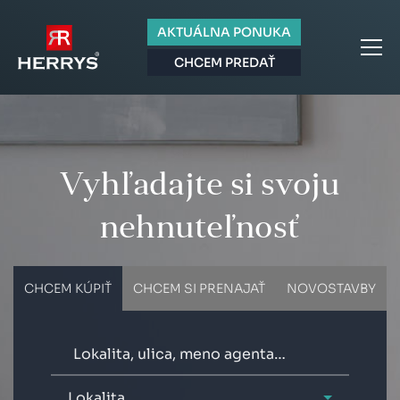
AKTUÁLNA PONUKA
CHCEM PREDAŤ
Vyhľadajte si svoju
nehnuteľnosť
CHCEM KÚPIŤ
CHCEM SI PRENAJAŤ
NOVOSTAVBY
Lokalita