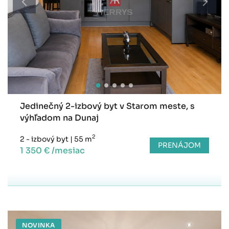
Jedinečný 2-izbový byt v Starom meste, s
výhľadom na Dunaj
2
2 - izbový byt
|
55 m
PRENÁJOM
1 350 € /mesiac
NOVINKA