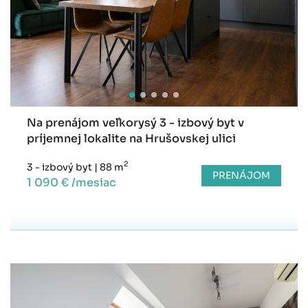
Na prenájom veľkorysý 3 - izbový byt v
príjemnej lokalite na Hrušovskej ulici
2
3 - izbový byt
|
88 m
PRENÁJOM
1 090 € /mesiac