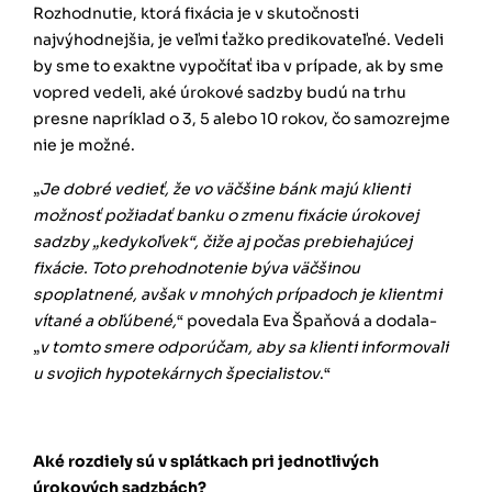
Rozhodnutie, ktorá fixácia je v skutočnosti
najvýhodnejšia, je veľmi ťažko predikovateľné. Vedeli
by sme to exaktne vypočítať iba v prípade, ak by sme
vopred vedeli, aké úrokové sadzby budú na trhu
presne napríklad o 3, 5 alebo 10 rokov, čo samozrejme
nie je možné.
„
Je dobré vedieť, že vo väčšine bánk majú klienti
možnosť požiadať banku o zmenu fixácie úrokovej
sadzby „kedykoľvek“, čiže aj počas prebiehajúcej
fixácie. Toto prehodnotenie býva väčšinou
spoplatnené, avšak v mnohých prípadoch je klientmi
vítané a obľúbené,
“
povedala Eva Špaňová a dodala-
„
v tomto smere odporúčam, aby sa klienti informovali
u svojich hypotekárnych špecialistov
.“
Aké rozdiely sú v splátkach pri jednotlivých
úrokových sadzbách?