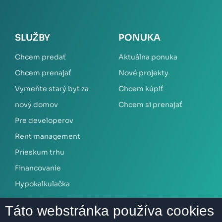
SLUŽBY
PONUKA
Chcem predať
Aktuálna ponuka
Chcem prenajať
Nové projekty
Vymeňte starý byt za
Chcem kúpiť
nový domov
Chcem si prenajať
Pre developerov
Rent management
Prieskum trhu
Financovanie
Hypokalkulačka
Táto webstránka používa cookies
O NÁS