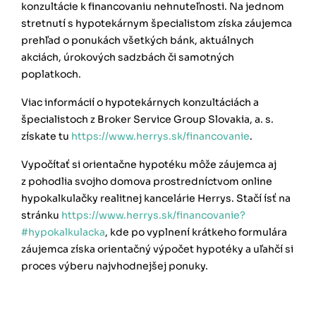
konzultácie k financovaniu nehnuteľnosti. Na
jednom
stretnutí s hypotekárnym špecialistom získa záujemca
prehľad o ponukách všetkých bánk, aktuálnych
akciách, úrokových sadzbách či samotných
poplatkoch.
Viac informácií o hypotekárnych konzultáciách a
špecialistoch z Broker Service Group Slovakia, a. s.
získate tu
https://www.herrys.sk/financovanie
.
Vypočítať si orientačne hypotéku môže záujemca aj
z pohodlia svojho domova prostredníctvom
online
hypokalkulačky realitnej kancelárie Herrys. Stačí ísť na
stránku
https://www.herrys.sk/financovanie?
#hypokalkulacka
, kde po vyplnení krátkeho formulára
záujemca získa orientačný výpočet hypotéky a uľahčí si
proces výberu najvhodnejšej ponuky.