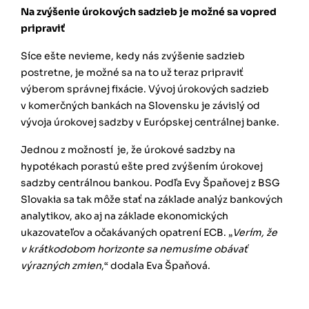
Na zvýšenie úrokových sadzieb je možné sa vopred
pripraviť
Síce ešte nevieme, kedy nás zvýšenie sadzieb
postretne, je možné sa na to už teraz pripraviť
výberom správnej fixácie. Vývoj úrokových sadzieb
v komerčných bankách na Slovensku je závislý od
vývoja úrokovej sadzby v Európskej centrálnej banke.
Jednou z možností je, že úrokové sadzby na
hypotékach porastú ešte pred zvýšením úrokovej
sadzby centrálnou bankou. Podľa Evy Špaňovej z BSG
Slovakia sa tak môže stať na základe analýz bankových
analytikov, ako aj na základe ekonomických
ukazovateľov a očakávaných opatrení ECB. „
Verím, že
v krátkodobom horizonte sa nemusíme obávať
výrazných zmien
,“ dodala Eva Špaňová.