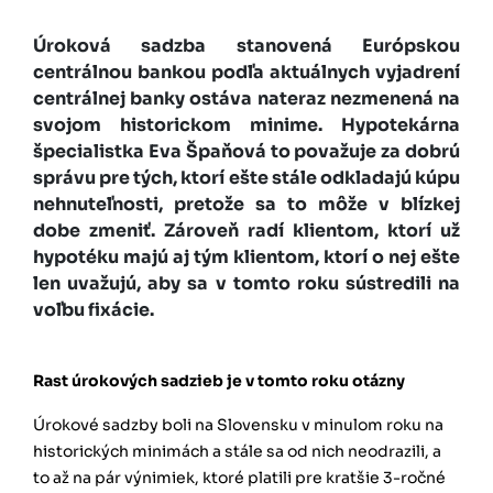
Úroková sadzba stanovená Európskou
centrálnou bankou podľa aktuálnych vyjadrení
centrálnej banky ostáva nateraz nezmenená na
svojom historickom minime. Hypotekárna
špecialistka Eva Špaňová to považuje za dobrú
správu pre tých, ktorí ešte stále odkladajú kúpu
nehnuteľnosti, pretože sa to môže v blízkej
dobe zmeniť. Zároveň radí klientom, ktorí už
hypotéku majú aj tým klientom, ktorí o nej ešte
len uvažujú, aby sa v tomto roku sústredili na
voľbu fixácie.
Rast úrokových sadzieb je v tomto roku otázny
Úrokové sadzby boli na Slovensku v minulom roku na
historických minimách a stále sa od nich neodrazili, a
to až na pár výnimiek, ktoré platili pre kratšie 3-ročné