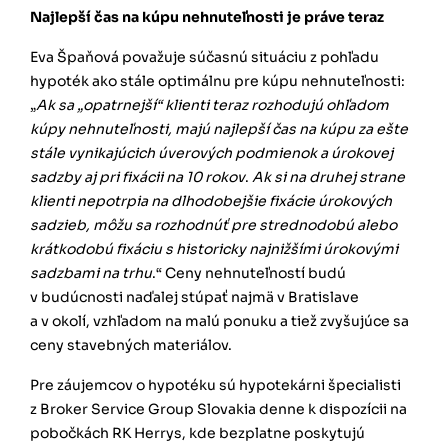
Najlepší čas na kúpu nehnuteľnosti je práve teraz
Eva Špaňová považuje súčasnú situáciu z pohľadu
hypoték ako stále optimálnu pre kúpu nehnuteľnosti:
„
Ak sa „opatrnejší“ klienti teraz rozhodujú ohľadom
kúpy nehnuteľnosti, majú najlepší čas na kúpu za ešte
stále vynikajúcich úverových podmienok a úrokovej
sadzby aj pri fixácii na 10 rokov
.
Ak si na druhej strane
klienti nepotrpia na dlhodobejšie fixácie úrokových
sadzieb, môžu sa rozhodnúť pre strednodobú alebo
krátkodobú fixáciu s historicky najnižšími úrokovými
sadzbami na trhu
.“ Ceny nehnuteľností budú
v budúcnosti naďalej stúpať najmä v Bratislave
a v okolí, vzhľadom na malú ponuku a tiež zvyšujúce sa
ceny stavebných materiálov.
Pre záujemcov o hypotéku sú hypotekárni špecialisti
z Broker Service Group Slovakia denne k dispozícii na
pobočkách RK Herrys, kde bezplatne poskytujú