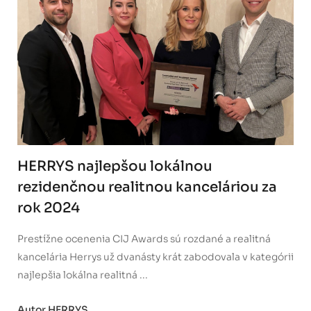
HERRYS najlepšou lokálnou
rezidenčnou realitnou kanceláriou za
rok 2024
Prestížne ocenenia CIJ Awards sú rozdané a realitná
kancelária Herrys už dvanásty krát zabodovala v kategórii
najlepšia lokálna realitná ...
Autor HERRYS