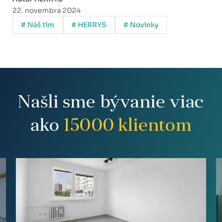
22. novembra 2024
# Náš tím
# HERRYS
# Novinky
Našli sme bývanie viac
ako
15000
klientom