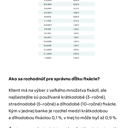
Ako sa rozhodnúť pre správnu dĺžku fixácie?
Klient má na výber z veľkého množstva fixácií, ale
najčastejšie sú používané krátkodobé (3-ročné),
strednodobé (5-ročné) a dlhodobé (10-ročné) fixácie.
Kým v jednej banke je rozdiel medzi krátkodobou
a dlhodobou fixáciou 0,1 %, v inej to môže byť až 0,9 %.