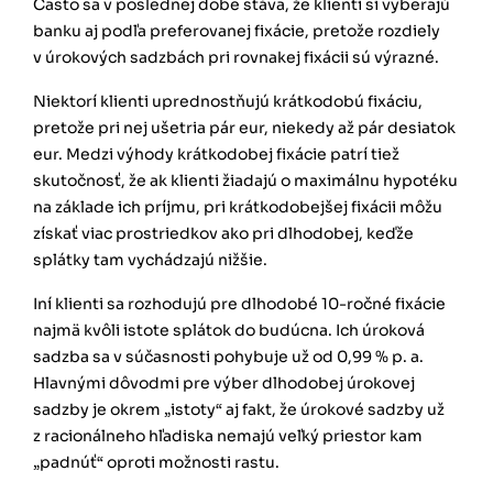
Často sa v poslednej dobe stáva, že klienti si vyberajú
banku aj podľa preferovanej fixácie, pretože rozdiely
v úrokových sadzbách pri rovnakej fixácii sú výrazné.
Niektorí klienti uprednostňujú krátkodobú fixáciu,
pretože pri nej ušetria pár eur, niekedy až pár desiatok
eur. Medzi výhody krátkodobej fixácie patrí tiež
skutočnosť, že ak klienti žiadajú o maximálnu hypotéku
na základe ich príjmu, pri krátkodobejšej fixácii môžu
získať viac prostriedkov ako pri dlhodobej, keďže
splátky tam vychádzajú nižšie.
Iní klienti sa rozhodujú pre dlhodobé 10-ročné fixácie
najmä kvôli istote splátok do budúcna. Ich úroková
sadzba sa v súčasnosti pohybuje už od 0,99 % p. a.
Hlavnými dôvodmi pre výber dlhodobej úrokovej
sadzby je okrem „istoty“ aj fakt, že úrokové sadzby už
z racionálneho hľadiska nemajú veľký priestor kam
„padnúť“ oproti možnosti rastu.