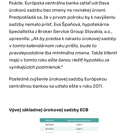
fixácie. Európska centrálna banka zatiaľ udržiava
úrokovú sadzbu bez zmeny na rovnakej úrovni.
Predpokladá sa, že v prvom polroku by k navýšeniu
sadzby nemalo prísť. Eva Špaňová,
hypotekárna
špecialistka z Broker Service Group Slovakia, a.s.,
upresnila: „
Ak by predsa k nárastu úrokovej sadzby
v tomto kalendárnom roku prišlo, bude to
pravdepodobne iba minimálna zmena. Takže klienti
majú v tomto roku ešte šancu riešiť hypotéku za
vynikajúcich podmienok.
“
Posledné zvýšenie úrokovej sadzby Európskou
centrálnou bankou sa udialo ešte v roku 2011.
Vývoj základnej úrokovej sadzby ECB