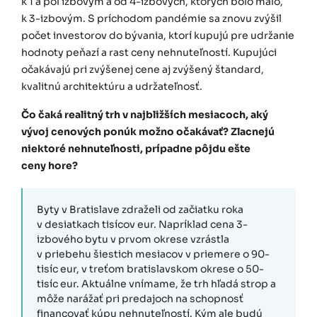
k 1 a pol izbovým a od 4-izbových, ktorých bolo málo,
k 3-izbovým. S príchodom pandémie sa znovu zvýšil
počet investorov do bývania, ktorí kupujú pre udržanie
hodnoty peňazí a rast ceny nehnuteľností. Kupujúci
očakávajú pri zvýšenej cene aj zvýšený štandard,
kvalitnú architektúru a udržateľnosť.
Čo čaká realitný trh v najbližších mesiacoch, aký
vývoj cenových ponúk možno očakávať? Zlacnejú
niektoré nehnuteľnosti, prípadne pôjdu ešte
ceny hore?
Byty v Bratislave zdraželi od začiatku roka
v desiatkach tisícov eur. Napríklad cena 3-
izbového bytu v prvom okrese vzrástla
v priebehu šiestich mesiacov v priemere o 90-
tisíc eur, v treťom bratislavskom okrese o 50-
tisíc eur. Aktuálne vnímame, že trh hľadá strop a
môže narážať pri predajoch na schopnosť
financovať kúpu nehnuteľností. Kým ale budú