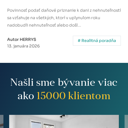
Povinnosť podať daňové priznanie k dani z nehnuteľností
sa vzťahuje na všetkých, ktorí v uplynulom roku
nadobudli nehnuteľnosť alebo došl...
Autor HERRYS
# Realitná poradňa
13. januára 2026
Našli sme bývanie viac
ako
15000
klientom