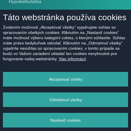
Hypokalkulačka
Táto webstránka používa cookies
O NÁS
Zvolením možnosti „Akceptovať všetky“ vyjadrujete súhlas so
spracovaním všetkých cookies. Kliknutím na „Nastaviť cookies“
O spoločnosti
máte možnosť výberu kategórií cokies, s ktorými súhlasíte. Súhlas
Kontakt
máte právo kedykoľvek odvolať. Kliknutím na „Odmietnuť všetky“
vyjadríte nesúhlas so spracovaním cookies, v tomto prípade sa
Referencie
budú vo Vašom zariadení ukladať len cookies nevyhnutné pre
fungovanie našej webstránky.
Viac informácií
.
Kariéra
Etický kódex
Akceptovať všetky
Ochrana údajov
Magazín
Odmietnuť všetky
Nastaviť cookies
2011 - 2026 © HERRYS s.r.o. - Realitná kancelária Bratislava | Privacy Policy