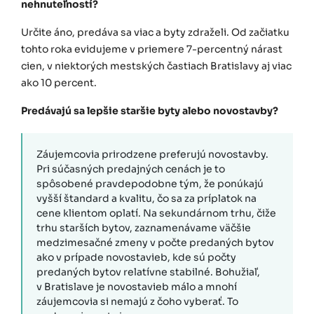
nehnuteľností?
Určite áno, predáva sa viac a byty zdraželi. Od začiatku
tohto roka evidujeme v priemere 7-percentný nárast
cien, v niektorých mestských častiach Bratislavy aj viac
ako 10 percent.
Predávajú sa lepšie staršie byty alebo novostavby?
Záujemcovia prirodzene preferujú novostavby.
Pri súčasných predajných cenách je to
spôsobené pravdepodobne tým, že ponúkajú
vyšší štandard a kvalitu, čo sa za príplatok na
cene klientom oplatí. Na sekundárnom trhu, čiže
trhu starších bytov, zaznamenávame väčšie
medzimesačné zmeny v počte predaných bytov
ako v prípade novostavieb, kde sú počty
predaných bytov relatívne stabilné. Bohužiaľ,
v Bratislave je novostavieb málo a mnohí
záujemcovia si nemajú z čoho vyberať. To