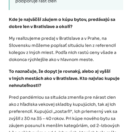
podporuje rast cien
Kde je najväčší záujem o kúpu bytov, predávajú sa
dobre len v Bratislave a okolí?
My realizujeme predaj v Bratislave a v Prahe, na
Slovensku môžeme popísať situáciu len z referencií
kolegov z iných miest. Podľa nich rastú ceny všade a
dokonca rýchlejšie ako v hlavnom meste.
To naznačuje, že dopyt je rovnaký, alebo aj vyšší
v iných mestách ako v Bratislave. Kto najviac kupuje
nehnuteľnosti?
Pred pandémiou sa situácia zmenila pre nárast cien
ako z hľadiska vekovej skladby kupujúcich, tak aj ich
preferencií. Kupujúci „zostarli“, ich priemerný vek sa
zvýšil z 30 na 35 – 40 rokov. Pri kúpe nového bytu sa
záujem posunul k menším kategóriám, od 2-izbových