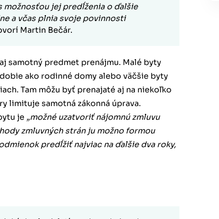
s možnosťou jej predĺženia o ďalšie
ne a včas plnia svoje povinnosti
vorí Martin Bečár.
aj samotný predmet prenájmu. Malé byty
obdobie ako rodinné domy alebo väčšie byty
iach. Tam môžu byť prenajaté aj na niekoľko
ry limituje samotná zákonná úprava.
bytu je
„možné uzatvoriť nájomnú zmluvu
dohody zmluvných strán ju možno formou
mienok predĺžiť najviac na ďalšie dva roky,