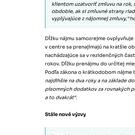
klientom uzatvoriť zmluvu na rok, 
obdobie, ak si zmluvné strany riad
vyplývajúce z nájomnej zmluvy,“
ho
Dĺžku nájmu samozrejme ovplyvňuje 
v centre sa prenajímajú na kratšie 
nachádzajúce sa v rezidenčných čast
rokov. Dĺžku prenájmu do určitej mie
Podľa zákona o krátkodobom nájme 
najdlhšie na dva roky a na základe 
písomných dodatkov za rovnakých pod
a to dvakrát“
.
Stále nové výzvy