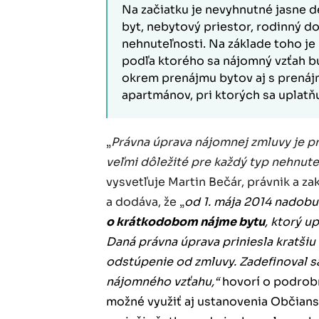
Na začiatku je nevyhnutné jasne d
byt, nebytový priestor, rodinný 
nehnuteľnosti. Na základe toho je
podľa ktorého sa nájomný vzťah bu
okrem prenájmu bytov aj s prená
apartmánov, pri ktorých sa uplatňu
„
Právna úprava nájomnej zmluvy je pr
veľmi dôležité pre každý typ nehnute
vysvetľuje Martin Bečár, právnik a za
a dodáva, že „
od 1. mája 2014 nadob
o krátkodobom nájme bytu
, ktorý u
Daná právna úprava priniesla kratši
odstúpenie od zmluvy. Zadefinoval sa
nájomného vzťahu,“
hovorí o podrobn
možné využiť aj ustanovenia Občians