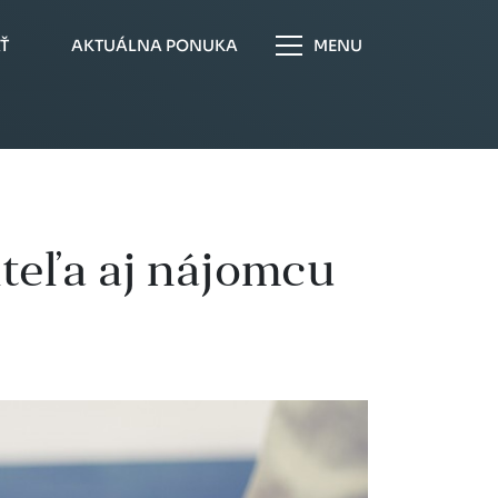
Ť
AKTUÁLNA PONUKA
MENU
teľa aj nájomcu