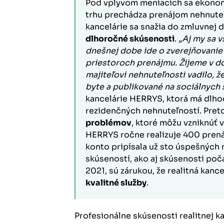
Pod
vplyvom meniacich sa ekonom
trhu prechádza prenájom nehnuteľ
kancelárie sa snažia do zmluvnej
dlhoročné skúsenosti
.
„Aj my sa v
dnešnej dobe ide o zverejňovanie 
priestoroch prenájmu. Žijeme v d
majiteľovi nehnuteľnosti vadilo, ž
byte a publikované na sociálnych 
kancelárie HERRYS, ktorá má dlh
rezidenčných nehnuteľností. Pre
problémov
, ktoré môžu vzniknúť 
HERRYS ročne realizuje 400 prenáj
konto pripísala už sto úspešných
skúseností, ako aj skúsenosti poča
2021, sú zárukou, že realitná kance
kvalitné služby
.
Profesionálne skúsenosti realitnej 