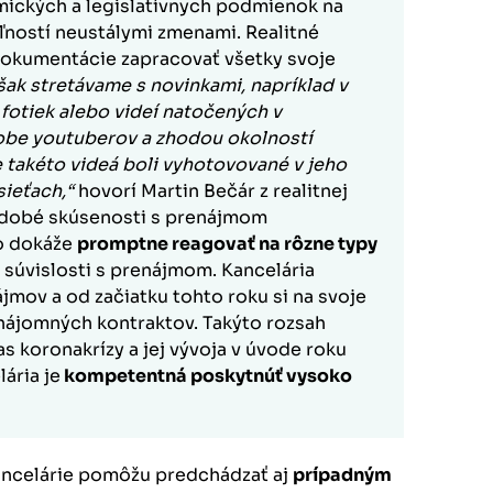
ických a legislatívnych podmienok na
ností neustálymi zmenami. Realitné
 dokumentácie zapracovať všetky svoje
šak stretávame s novinkami, napríklad v
fotiek alebo videí natočených v
obe youtuberov a zhodou okolností
e takéto videá boli vyhotovované v jeho
sieťach,“
hovorí Martin Bečár z realitnej
odobé skúsenosti s prenájmom
to dokáže
promptne reagovať na rôzne typy
v súvislosti s prenájmom. Kancelária
mov a od začiatku tohto roku si na svoje
 nájomných kontraktov. Takýto rozsah
s koronakrízy a jej vývoja v úvode roku
lária je
kompetentná poskytnúť vysoko
kancelárie pomôžu predchádzať aj
prípadným