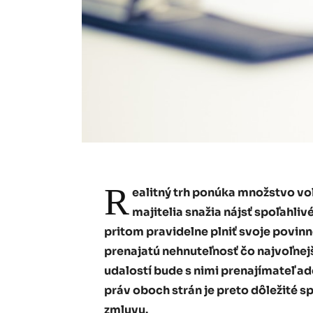
R
ealitný trh ponúka množstvo voľ
majitelia snažia nájsť spoľahli
pritom pravidelne plniť svoje povin
prenajatú nehnuteľnosť čo najvoľnej
udalostí bude s nimi prenajímateľ 
práv oboch strán je preto dôležité 
zmluvu.