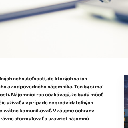
ných nehnuteľností, do ktorých sa ich
vého a zodpovedného nájomníka. Ten by si mal
nosti. Nájomníci zas očakávajú, že budú môcť
šie užívať a v prípade nepredvídateľných
adekvátne komunikovať. V záujme ochrany
správne sformulovať a uzavrieť nájomnú