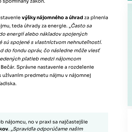
o spomínaný zákon.
astavenie
výšky nájomného
a úhrad
za plnenia
mu, teda úhrady za energie. „
Často sa
 do energií alebo nákladov spojených
é sú spojené s vlastníctvom nehnuteľností.
od do fondu opráv, čo následne môže viesť
vedených platieb medzi nájomcom
 Bečár. Správne nastavenie a rozdelenie
s užívaním predmetu nájmu v nájomnej
adiska.
b nájomcu, no v praxi sa najčastejšie
okov
.
„Spravidla odporúčame našim