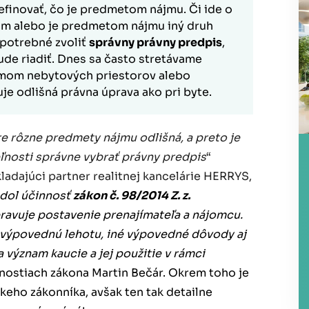
efinovať, čo je predmetom nájmu. Či ide o
dom alebo je predmetom nájmu iný druh
 potrebné zvoliť
správny právny predpis
,
de riadiť. Dnes sa často stretávame
jmom nebytových priestorov alebo
je odlišná právna úprava ako pri byte.
e rôzne predmety nájmu odlišná, a preto je
ľnosti správne vybrať právny predpis
“
kladajúci partner realitnej kancelárie HERRYS,
udol účinnosť
zákon č. 98/2014 Z. z.
pravuje postavenie prenajímateľa a nájomcu.
u výpovednú lehotu, iné výpovedné dôvody aj
 význam kaucie a jej použitie v rámci
ostiach zákona Martin Bečár. Okrem toho je
keho zákonníka, avšak ten tak detailne