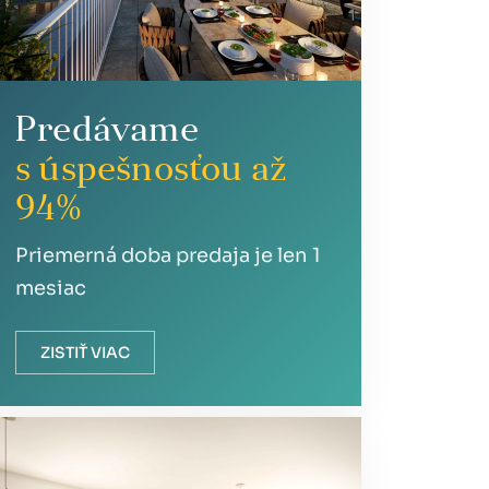
Predávame
s úspešnosťou až
94%
Priemerná doba predaja je len 1
mesiac
ZISTIŤ VIAC