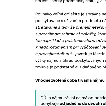
nerieši všetky podmienky zmluvy, ak
Rovnako veľmi dôležité je správne n
poskytované s užívaním predmetu náj
stretávame s tým, že prenajímateľ si
s prenájmom zahrnie aj položky, ktor
Ide napríklad o poistenie alebo odv
k nedorozumeniam pri vyúčtovaní u
a prenajímateľom,“
vysvetľuje Martin
výšky nájmu a úhrad poskytovaných 
zmluve je podstatné aj z daňového hľ
Vhodne zvolená doba trvania nájmu
Dĺžka nájmu závisí najmä od potrie
pohybuje
od jedného do dvoch r