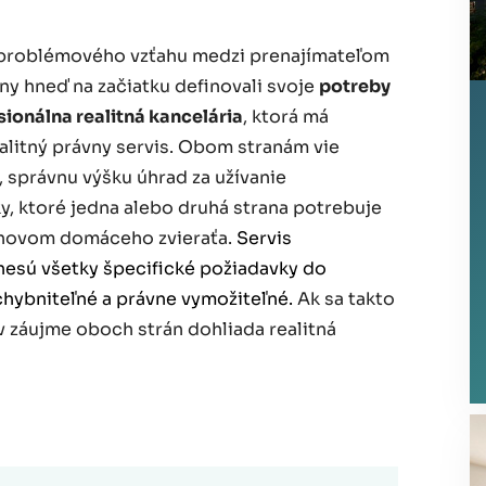
problémového vzťahu medzi prenajímateľom
ny hneď na začiatku definovali svoje
potreby
ionálna realitná kancelária
, ktorá má
alitný právny servis. Obom stranám vie
správnu výšku úhrad za užívanie
y, ktoré jedna alebo druhá strana potrebuje
 chovom domáceho zvieraťa.
Servis
enesú všetky špecifické požiadavky do
chybniteľné a právne vymožiteľné.
Ak sa takto
 záujme oboch strán dohliada realitná