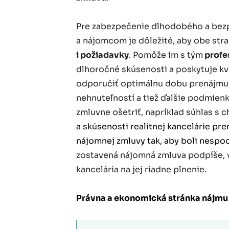
Pre zabezpečenie dlhodobého a bez
a nájomcom je dôležité, aby obe stra
i požiadavky
. Pomôže im s tým
profes
dlhoročné skúsenosti a poskytuje kv
odporučiť optimálnu dobu prenájmu, 
nehnuteľností a tiež ďalšie podmienk
zmluvne ošetriť, napríklad súhlas s
a skúsenosti realitnej kancelárie pr
nájomnej zmluvy tak, aby boli nespo
zostavená nájomná zmluva podpíše, v
kancelária na jej riadne plnenie.
Právna a ekonomická stránka nájmu