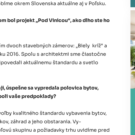
bíme okrem Slovenska aktuálne aj v Poľsku.
 bol projekt „Pod Vinicou“, ako dlho ste ho
ím dvoch stavebných zámerov: „Biely kríž“ a
ku 2016. Spolu s architektmi sme čiastočne
odpovedali aktuálnemu štandardu a svetlo
aji, úspešne sa vypredala polovica bytov,
 boli vaše predpoklady?
oľby kvalitného štandardu vybavenia bytov,
v, záhrad a jeho obstarania. Vy-
ieľovú skupinu a požiadavky trhu uvidíme pred