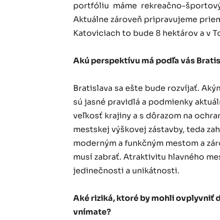
portfóliu máme rekreačno-športov
Aktuálne zároveň pripravujeme priem
Katoviciach to bude 8 hektárov a v 
Akú perspektívu má podľa vás Brati
Bratislava sa ešte bude rozvíjať. Ak
sú jasné pravidlá a podmienky aktu
veľkosť krajiny a s dôrazom na ochr
mestskej výškovej zástavby, teda zah
moderným a funkčným mestom a zárov
musí zabrať. Atraktivitu hlavného me
jedinečnosti a unikátnosti.
Aké riziká, ktoré by mohli ovplyvniť d
vnímate?