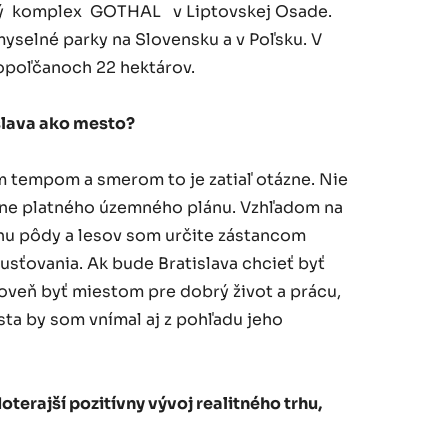
ý komplex GOTHAL v Liptovskej Osade.
yselné parky na Slovensku a v Poľsku. V
Topoľčanoch 22 hektárov.
slava ako mesto?
ým tempom a smerom to je zatiaľ otázne. Nie
álne platného územného plánu. Vzhľadom na
anu pôdy a lesov som určite zástancom
usťovania. Ak bude Bratislava chcieť byť
eň byť miestom pre dobrý život a prácu,
sta by som vnímal aj z pohľadu jeho
oterajší pozitívny vývoj realitného trhu,