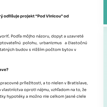
rý odlišuje projekt “Pod Vinicou” od
voriť. Podľa môjho názoru, dopyt a uzavreté
eptovateľnú polohu, urbanizmus a čiastočnú
tatných budov s nižším počtom bytov v
lave?
racovné príležitosti, a to nielen v Bratislave,
a vlastníctva oproti nájmu, vzhľadom na to, že
átky hypotéky a možno nie celkom jasné ciele