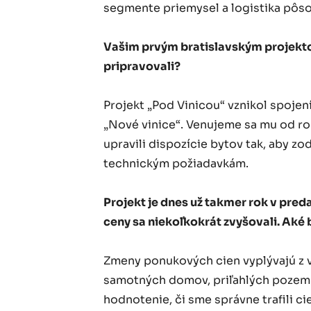
segmente priemysel a logistika pôso
Vašim prvým bratislavským projektom
pripravovali?
Projekt „Pod Vinicou“ vznikol spojen
„Nové vinice“. Venujeme sa mu od ro
upravili dispozície bytov tak, aby z
technickým požiadavkám.
Projekt je dnes už takmer rok v pred
ceny sa niekoľkokrát zvyšovali. Aké
Zmeny ponukových cien vyplývajú z v
samotných domov, priľahlých pozemko
hodnotenie, či sme správne trafili c