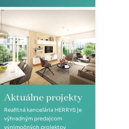
Aktuálne projekty
Realitná kancelária HERRYS je
výhradným predajcom
výnimočných projektov