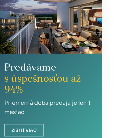
Predávame
s úspešnosťou až
94%
Priemerná doba predaja je len 1
mesiac
ZISTIŤ VIAC