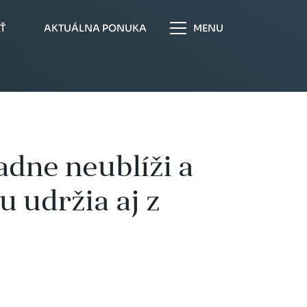
Ť
AKTUÁLNA PONUKA
MENU
adne neublíži a
u udržia aj z