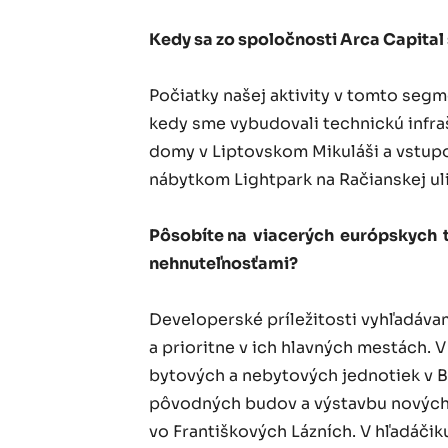
Kedy sa zo spoločnosti Arca Capital 
Počiatky našej aktivity v tomto se
kedy sme vybudovali technickú infr
domy v Liptovskom Mikuláši a vstu
nábytkom Lightpark na Račianskej ulic
Pôsobíte na viacerých európskych t
nehnuteľnosťami?
Developerské príležitosti vyhľadáva
a prioritne v ich hlavných mestách. V
bytových a nebytových jednotiek v B
pôvodných budov a výstavbu nových 
vo Františkových Lázních. V hľadáčiku