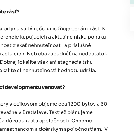
te rásť?
ota príjmu sú tým, čo umožňuje cenám rásť. K
ferencie kupujúcich a aktuálne nízku ponuku
čnosť získať nehnuteľnosť a príslušné
y rastu cien. Netreba zabudnúť na nedostatok
Dobrej lokalite však ani stagnácia trhu
okalite si nehnuteľnosti hodnotu udržia.
mci developmentu venovať?
ámery v celkovom objeme cca 1200 bytov a 30
evažne v Bratislave. Taktiež plánujeme
sť z dôvodu rastu spoločnosti. Chceme
 zamestnancom a dcérskym spoločnostiam. V