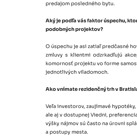
predajom posledného bytu.
Aký je podľa vás faktor úspechu, kto
podobných projektov?
O úspechu je asi zatiaľ predčasné ho
zmluvy s klientmi odzrkadľujú akc
komornosť projektu vo forme samos
jednotlivých viladomoch.
Ako vnímate rezidenčný trh v Bratis
Veľa investorov, zaujímavé hypotéky, p
ale aj v dostupnej Viedni, preferenci
výšky nájmov sú často na úrovni spl
a postupy mesta.