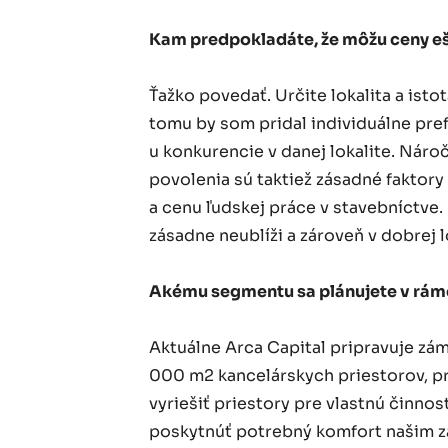
Kam predpokladáte, že môžu ceny eš
Ťažko povedať. Určite lokalita a ist
tomu by som pridal individuálne pre
u konkurencie v danej lokalite. Náro
povolenia sú taktiež zásadné faktor
a cenu ľudskej práce v stavebníctve. 
zásadne neublíži a zároveň v dobrej l
Akému segmentu sa plánujete v rá
Aktuálne Arca Capital pripravuje z
000 m2 kancelárskych priestorov, pr
vyriešiť priestory pre vlastnú činno
poskytnúť potrebný komfort našim