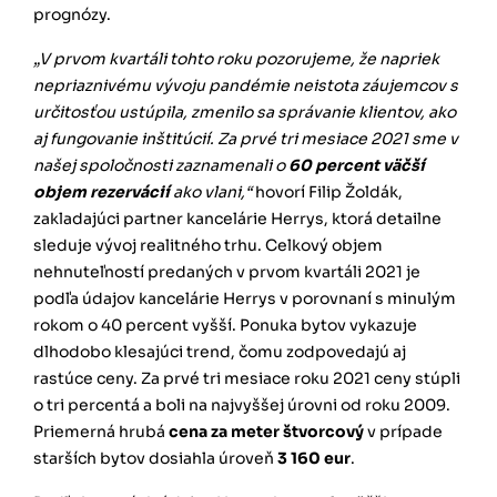
prognózy.
„V prvom kvartáli tohto roku pozorujeme, že napriek
nepriaznivému vývoju pandémie neistota záujemcov s
určitosťou ustúpila, zmenilo sa správanie klientov, ako
aj fungovanie inštitúcií. Za prvé tri mesiace 2021 sme v
našej spoločnosti zaznamenali o
60 percent väčší
objem rezervácií
ako vlani,“
hovorí Filip Žoldák,
zakladajúci partner kancelárie Herrys, ktorá detailne
sleduje vývoj realitného trhu. Celkový objem
nehnuteľností predaných v prvom kvartáli 2021 je
podľa údajov kancelárie Herrys v porovnaní s minulým
rokom o 40 percent vyšší. Ponuka bytov vykazuje
dlhodobo klesajúci trend, čomu zodpovedajú aj
rastúce ceny. Za prvé tri mesiace roku 2021 ceny stúpli
o tri percentá a boli na najvyššej úrovni od roku 2009.
Priemerná hrubá
cena za meter štvorcový
v prípade
starších bytov dosiahla úroveň
3 160 eur
.