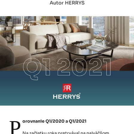
Autor HERRYS
P
orovnanie Q1/2020 a Q1/2021
Na začiatku roka pretrvával na najväčšom