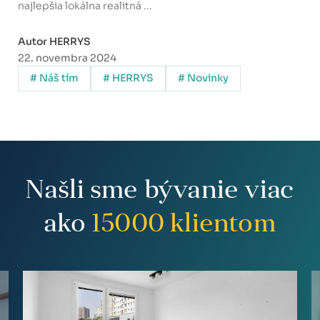
najlepšia lokálna realitná ...
Autor HERRYS
22. novembra 2024
# Náš tím
# HERRYS
# Novinky
Našli sme bývanie viac
ako
15000
klientom