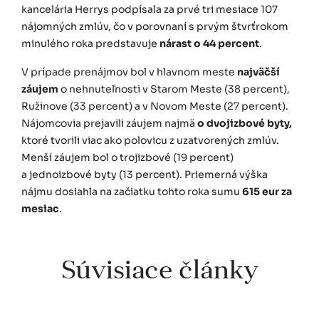
kancelária Herrys podpísala za prvé tri mesiace 107
nájomných zmlúv, čo v porovnaní s prvým štvrťrokom
minulého roka predstavuje
nárast o 44 percent
.
V prípade prenájmov bol v hlavnom meste
najväčší
záujem
o nehnuteľnosti v Starom Meste (38 percent),
Ružinove (33 percent) a v Novom Meste (27 percent).
Nájomcovia prejavili záujem najmä
o dvojizbové byty,
ktoré tvorili viac ako polovicu z uzatvorených zmlúv.
Menší záujem bol o trojizbové (19 percent)
a jednoizbové byty (13 percent). Priemerná výška
nájmu dosiahla na začiatku tohto roka sumu
615 eur za
mesiac
.
Súvisiace články