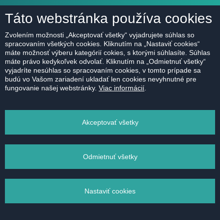
Táto webstránka používa cookies
O NÁS
Zvolením možnosti „Akceptovať všetky“ vyjadrujete súhlas so
spracovaním všetkých cookies. Kliknutím na „Nastaviť cookies“
O spoločnosti
máte možnosť výberu kategórií cokies, s ktorými súhlasíte. Súhlas
Kontakt
máte právo kedykoľvek odvolať. Kliknutím na „Odmietnuť všetky“
vyjadríte nesúhlas so spracovaním cookies, v tomto prípade sa
Referencie
budú vo Vašom zariadení ukladať len cookies nevyhnutné pre
fungovanie našej webstránky.
Viac informácií
.
Kariéra
Etický kódex
Akceptovať všetky
Ochrana údajov
Magazín
Odmietnuť všetky
Nastaviť cookies
2011 - 2026 © HERRYS s.r.o. - Realitná kancelária Bratislava | Privacy Policy
Všetky práva vyhradené |
Ochrana údajov
|
Nastavenie cookies