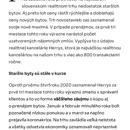
slovenskom realitnom trhu nedostatok starších
bytov. Aj preto ich ceny rástli rýchlejšie a dobiehajú
ceny nových bytov. Trh novostavieb zas zaznamenal
svoje nové maximá. V prípade prenájmov, za prvé tri
mesiace tohto roku výrazne narástol počet
uzatvorených nájomných zmlúv. Vyplýva to z údajov
realitnej kancelárie Herrys, ktorá je najväčšou realitnou
kanceláriou na našom trhu s viac ako 800 transakciami
ročne.
Staršie byty sú stále v kurze
Oproti prvému štvrťroku 2020 zaznamenal Herrys za
prvé tri mesiace tohto roku
výraznú zmenu v správaní
klientov a to vo forme
väčšieho záujmu
o kúpu aj
o prenájom bytov. Január a február minulého roka boli
poznačené nízkou ponukou a v marci sa naplno
prejavila koronakríza. Na trhu zavládla veľká neistota
a všetky odvetvia ekonomiky oznamovali nepriaznivé