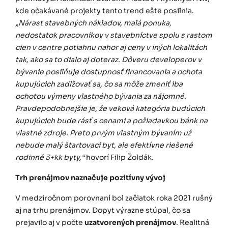
kde očakávané projekty tento trend ešte posilnia.
„Nárast stavebných nákladov, malá ponuka,
nedostatok pracovníkov v stavebníctve spolu s rastom
cien v centre potiahnu nahor aj ceny v iných lokalitách
tak, ako sa to dialo aj doteraz. Dôveru developerov v
bývanie posilňuje dostupnosť financovania a ochota
kupujúcich zadlžovať sa, čo sa môže zmeniť iba
ochotou výmeny vlastného bývania za nájomné.
Pravdepodobnejšie je, že veková kategória budúcich
kupujúcich bude rásť s cenami a požiadavkou bánk na
vlastné zdroje. Preto prvým vlastným bývaním už
nebude malý štartovací byt, ale efektívne riešené
rodinné 3+kk byty,“
hovorí Filip Žoldák.
Trh prenájmov naznačuje pozitívny vývoj
V medziročnom porovnaní bol začiatok roka 2021 rušný
aj na trhu prenájmov. Dopyt výrazne stúpal, čo sa
prejavilo aj v počte
uzatvorených prenájmov
. Realitná