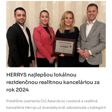
HERRYS najlepšou lokálnou
rezidenčnou realitnou kanceláriou za
rok 2024
Prestížne ocenenia CIJ Awards sú rozdané a realitná
kancelária Herrys už dvanásty krát zabodovala v kategórii