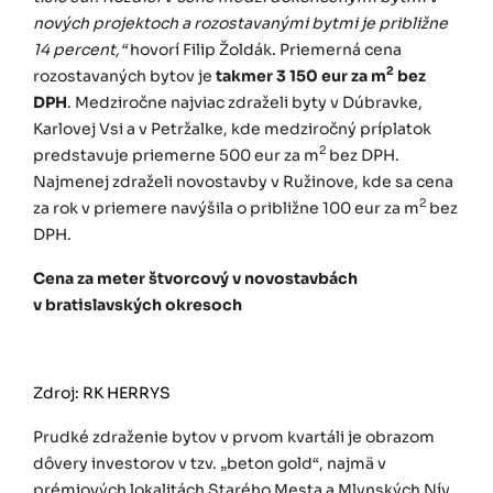
nových projektoch a rozostavanými bytmi je približne
14 percent,“
hovorí Filip Žoldák
.
Priemerná cena
2
rozostavaných bytov je
takmer 3 150 eur za m
bez
DPH
. Medziročne najviac zdraželi byty v Dúbravke,
Karlovej Vsi a v Petržalke, kde medziročný príplatok
2
predstavuje priemerne 500 eur za m
bez DPH.
Najmenej zdraželi novostavby v Ružinove, kde sa cena
2
za rok v priemere navýšila o približne 100 eur za m
bez
DPH.
Cena za meter štvorcový v novostavbách
v bratislavských okresoch
Zdroj: RK HERRYS
Prudké zdraženie bytov v prvom kvartáli je obrazom
dôvery investorov v tzv. „beton gold“, najmä v
prémiových lokalitách Starého Mesta a Mlynských Nív,