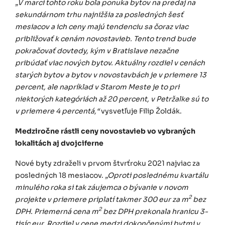
„V marci tohto roku bola ponuka bytov na predaj na
sekundárnom trhu najnižšia za posledných šesť
mesiacov a ich ceny majú tendenciu sa čoraz viac
približovať k cenám novostavieb. Tento trend bude
pokračovať dovtedy, kým v Bratislave nezačne
pribúdať viac nových bytov. Aktuálny rozdiel v cenách
starých bytov a bytov v novostavbách je v priemere 13
percent, ale napríklad v Starom Meste je to pri
niektorých kategóriách až 20 percent, v Petržalke sú to
v priemere 4 percentá,“
vysvetľuje Filip Žoldák.
Medziročne rástli ceny novostavieb vo vybraných
lokalitách aj dvojciferne
Nové byty zdraželi v prvom štvrťroku 2021 najviac za
posledných 18 mesiacov.
„Oproti poslednému kvartálu
minulého roka si tak záujemca o bývanie v novom
2
projekte v priemere priplatí takmer 300 eur za m
bez
2
DPH. Priemerná cena m
bez DPH prekonala hranicu 3-
tisíc eur. Rozdiel v cene medzi dokončenými bytmi v