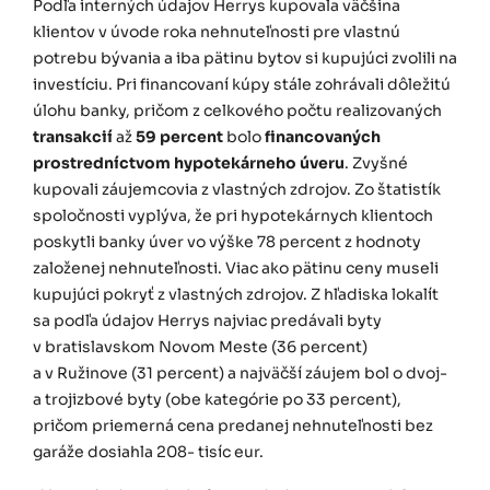
Podľa interných údajov Herrys kupovala väčšina
klientov v úvode roka nehnuteľnosti pre vlastnú
potrebu bývania a iba pätinu bytov si kupujúci zvolili na
investíciu. Pri financovaní kúpy stále zohrávali dôležitú
úlohu banky, pričom z celkového počtu realizovaných
transakcií
až
59 percent
bolo
financovaných
prostredníctvom hypotekárneho úveru
. Zvyšné
kupovali záujemcovia z vlastných zdrojov. Zo štatistík
spoločnosti vyplýva, že pri hypotekárnych klientoch
poskytli banky úver vo výške 78 percent z hodnoty
založenej nehnuteľnosti. Viac ako pätinu ceny museli
kupujúci pokryť z vlastných zdrojov. Z hľadiska lokalít
sa podľa údajov Herrys najviac predávali byty
v bratislavskom Novom Meste (36 percent)
a v Ružinove (31 percent) a najväčší záujem bol o dvoj-
a trojizbové byty (obe kategórie po 33 percent),
pričom priemerná cena predanej nehnuteľnosti bez
garáže dosiahla 208- tisíc eur.