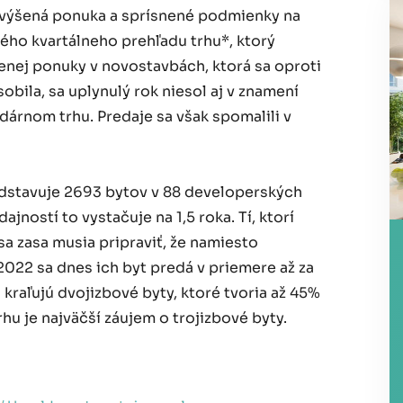
výšená ponuka a sprísnené podmienky na
ného kvartálneho prehľadu trhu*, ktorý
nej ponuky v novostavbách, ktorá sa oproti
bila, sa uplynulý rok niesol aj v znamení
dárnom trhu. Predaje sa však spomalili v
dstavuje 2693 bytov v 88 developerských
ností to vystačuje na 1,5 roka. Tí, ktorí
a zasa musia pripraviť, že namiesto
2022 sa dnes ich byt predá v priemere až za
kraľujú dvojizbové byty, ktoré tvoria až 45%
u je najväčší záujem o trojizbové byty.