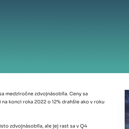
sa medziročne zdvojnásobila. Ceny sa
i na konci roka 2022 o 12% drahšie ako v roku
to zdvojnásobila, ale jej rast sa v Q4