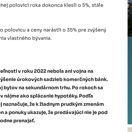
ruhej polovici roka dokonca klesli o 5%, stále
 o polovicu a ceny narástli o 35% pre zvýšený
nia vlastného bývania.
ností v roku 2022 nebola ani vojna na
e zvýšenie úrokových sadzieb komerčných bánk.
aj bytov na sekundárnom trhu. Po rokoch sa
 v nájme ako splácanie hypotéky. Podľa
oj naznačuje, že k žiadnym prudkým zmenám
en a ponuky ukazuje, že predávajúci nie je pod
odne prenajať.