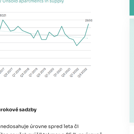
úrokové sadzby
 nedosahuje úrovne spred leta či