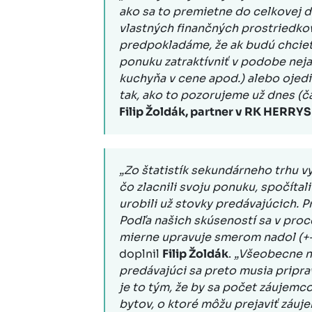
ako sa to premietne do celkovej 
vlastných finančných prostriedko
predpokladáme, že ak budú chcieť
ponuku zatraktívniť v podobe neja
kuchyňa v cene apod.) alebo ojed
tak, ako to pozorujeme už dnes (č
Filip Žoldák, partner v RK HERRYS
„Zo štatistík sekundárneho trhu vy
čo zlacnili svoju ponuku, spočítali
urobili už stovky predávajúcich. 
Podľa našich skúseností sa v pro
mierne upravuje smerom nadol (+- 
doplnil
Filip Žoldák
.
„Všeobecne na
predávajúci sa preto musia priprav
je to tým, že by sa počet záujemcov
bytov, o ktoré môžu prejaviť záuje