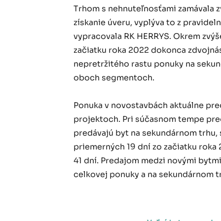
Trhom s nehnuteľnosťami zamávala z
získanie úveru, vyplýva to z pravidel
vypracovala RK HERRYS. Okrem zvýše
začiatku roka 2022 dokonca zdvojnáso
nepretržitého rastu ponuky na sekun
oboch segmentoch.
Ponuka v novostavbách aktuálne pre
projektoch. Pri súčasnom tempe predaj
predávajú byt na sekundárnom trhu, s
priemerných 19 dní zo začiatku roka 
41 dní. Predajom medzi novými bytmi 
celkovej ponuky a na sekundárnom trh