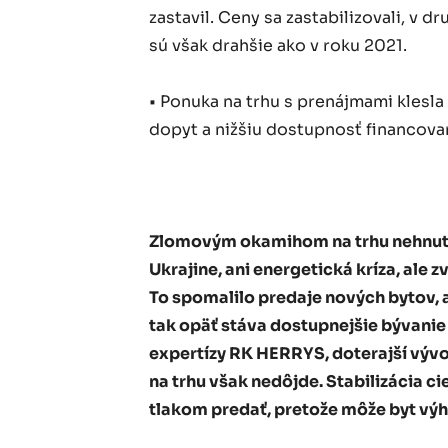
zastavil. Ceny sa zastabilizovali, v d
sú však drahšie ako v roku 2021.
• Ponuka na trhu s prenájmami klesla
dopyt a nižšiu dostupnosť financova
Zlomovým okamihom na trhu nehnuteľ
Ukrajine, ani energetická kríza, al
To spomalilo predaje nových bytov, 
tak opäť stáva dostupnejšie bývanie
expertízy RK HERRYS, doterajší výv
na trhu však nedôjde. Stabilizácia ci
tlakom predať, pretože môže byt výh