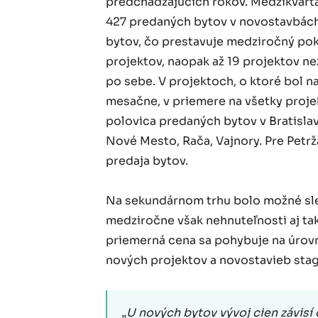
predchádzajúcich rokov. Medzikvartá
427 predaných bytov v novostavbách
bytov, čo prestavuje medziročný pok
projektov, naopak až 19 projektov ne
po sebe. V projektoch, o ktoré bol 
mesačne, v priemere na všetky proje
polovica predaných bytov v Bratislav
Nové Mesto, Rača, Vajnory. Pre Petrža
predaja bytov.
Na sekundárnom trhu bolo možné sle
medziročne však nehnuteľnosti aj tak
priemerná cena sa pohybuje na úrovn
nových projektov a novostavieb stag
„U nových bytov vývoj cien závisí