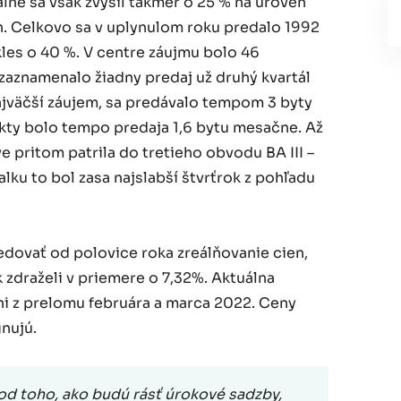
lne sa však zvýšil takmer o 25 % na úroveň
. Celkovo sa v uplynulom roku predalo 1992
les o 40 %. V centre záujmu bolo 46
zaznamenalo žiadny predaj už druhý kvartál
najväčší záujem, sa predávalo tempom 3 byty
kty bolo tempo predaja 1,6 bytu mesačne. Až
e pritom patrila do tretieho obvodu BA III –
lku to bol zasa najslabší štvrťrok z pohľadu
dovať od polovice roka zreálňovanie cien,
 zdraželi v priemere o 7,32%. Aktuálna
i z prelomu februára a marca 2022. Ceny
nujú.
 od toho, ako budú rásť úrokové sadzby,