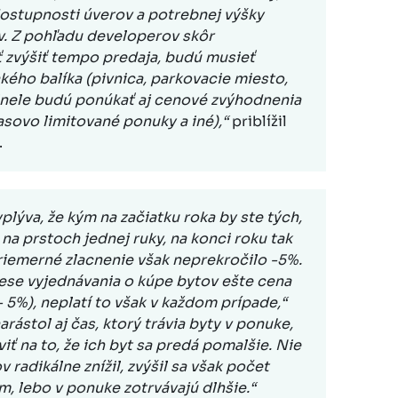
dostupnosti úverov a potrebnej výšky
v. Z pohľadu developerov skôr
 zvýšiť tempo predaja, budú musieť
kého balíka (pivnica, parkovacie miesto,
inele budú ponúkať aj cenové zvýhodnenia
asovo limitované ponuky a iné),“
priblížil
.
plýva, že kým na začiatku roka by ste tých,
 na prstoch jednej ruky, na konci roku tak
Priemerné zlacnenie však neprekročilo -5%.
cese vyjednávania o kúpe bytov ešte cena
5%), neplatí to však v každom prípade,“
rástol aj čas, ktorý trávia byty v ponuke,
iť na to, že ich byt sa predá pomalšie. Nie
 radikálne znížil, zvýšil sa však počet
m, lebo v ponuke zotrvávajú dlhšie.“