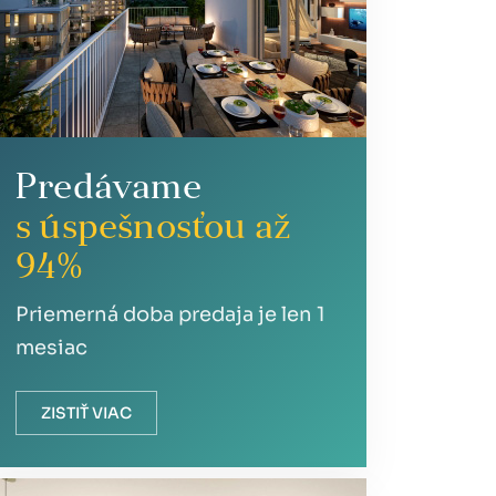
Predávame
s úspešnosťou až
94%
Priemerná doba predaja je len 1
mesiac
ZISTIŤ VIAC