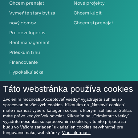
Chcem prenajať
Nové projekty
Vymeňte starý byt za
Chcem kúpiť
nový domov
Chcem si prenajať
Pre developerov
Rent management
Prieskum trhu
Financovanie
Hypokalkulačka
Táto webstránka používa cookies
O NÁS
Zvolením možnosti „Akceptovať všetky“ vyjadrujete súhlas so
spracovaním všetkých cookies. Kliknutím na „Nastaviť cookies“
O spoločnosti
máte možnosť výberu kategórií cokies, s ktorými súhlasíte. Súhlas
Kontakt
máte právo kedykoľvek odvolať. Kliknutím na „Odmietnuť všetky“
vyjadríte nesúhlas so spracovaním cookies, v tomto prípade sa
Referencie
budú vo Vašom zariadení ukladať len cookies nevyhnutné pre
fungovanie našej webstránky.
Viac informácií
.
Kariéra