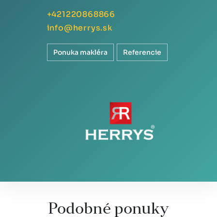
+421220868866
info@herrys.sk
Ponuka makléra
Referencie
Podobné ponuky