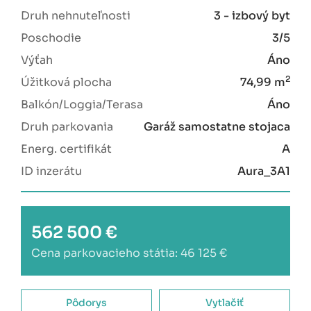
Druh nehnuteľnosti
3 - izbový byt
Poschodie
3/5
Výťah
Áno
2
Úžitková plocha
74,99 m
Balkón/Loggia/Terasa
Áno
Druh parkovania
Garáž samostatne stojaca
Energ. certifikát
A
ID inzerátu
Aura_3A1
562 500 €
Cena parkovacieho státia: 46 125 €
Pôdorys
Vytlačiť