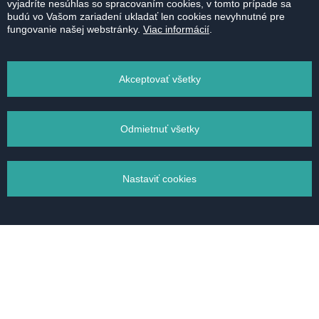
V rámci spracúvania osobných údajov nie je použité
vyjadríte nesúhlas so spracovaním cookies, v tomto prípade sa
budú vo Vašom zariadení ukladať len cookies nevyhnutné pre
automatizované rozhodovanie ani profilovanie. Vaše
fungovanie našej webstránky.
Viac informácií
.
osobné údaje môžu byť na účel spracovania dopytu
odovzdané nášmu zmluvnému partnerovi (realitnému
maklérovi) a v prípade dopytu na projekt uvedený
Akceptovať všetky
v časti novostavby môžu byť Vaše osobné údaje na
účel spracovania dopytu odovzdané nášmu
zmluvnému partnerovi (spoločnosti developera
Odmietnuť všetky
novostavby, o ktorú ste vyjadrili záujem). Osobné
údaje nebudú prenášané do krajín mimo Európskej
únie.
Nastaviť cookies
Správa súborov cookie
Nevyhnutné cookies
Analytické cookies