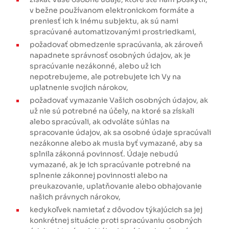
v bežne používanom elektronickom formáte a
preniesť ich k inému subjektu, ak sú nami
spracúvané automatizovanými prostriedkami,
požadovať obmedzenie spracúvania, ak zároveň
napadnete správnosť osobných údajov, ak je
spracúvanie nezákonné, alebo už ich
nepotrebujeme, ale potrebujete ich Vy na
uplatnenie svojich nárokov,
požadovať vymazanie Vašich osobných údajov, ak
už nie sú potrebné na účely, na ktoré sa získali
alebo spracúvali, ak odvoláte súhlas na
spracovanie údajov, ak sa osobné údaje spracúvali
nezákonne alebo ak musia byť vymazané, aby sa
splnila zákonná povinnosť. Údaje nebudú
vymazané, ak je ich spracúvanie potrebné na
splnenie zákonnej povinnosti alebo na
preukazovanie, uplatňovanie alebo obhajovanie
našich právnych nárokov,
kedykoľvek namietať z dôvodov týkajúcich sa jej
konkrétnej situácie proti spracúvaniu osobných