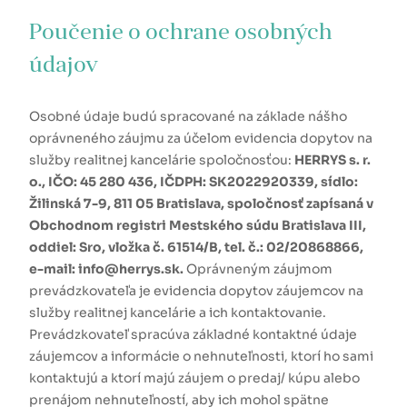
Poučenie o ochrane osobných
údajov
Osobné údaje budú spracované na základe nášho
oprávneného záujmu za účelom evidencia dopytov na
služby realitnej kancelárie spoločnosťou:
HERRYS s. r.
o., IČO: 45 280 436, IČDPH: SK2022920339, sídlo:
Žilinská 7-9, 811 05 Bratislava, spoločnosť zapísaná v
Obchodnom registri Mestského súdu Bratislava III,
oddiel: Sro, vložka č. 61514/B, tel. č.: 02/20868866,
e-mail: info@herrys.sk.
Oprávneným záujmom
prevádzkovateľa je evidencia dopytov záujemcov na
služby realitnej kancelárie a ich kontaktovanie.
Prevádzkovateľ spracúva základné kontaktné údaje
záujemcov a informácie o nehnuteľnosti, ktorí ho sami
kontaktujú a ktorí majú záujem o predaj/ kúpu alebo
prenájom nehnuteľností, aby ich mohol spätne