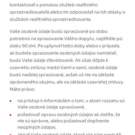
kontaktovať s ponukou služieb realitného
sprostredkovateľa alebo im odpovedať na ich otázky o
službách realitného sprostredkovania.
Vaše osobné údaje budú spracúvané po dobu
potrebnú na spracovanie Vášho dopytu, najdlhšie po
dobu 90 dní. Po uplynutí tejto doby alebo v prípade,
ak budete spracovanie osobných údajov namietať,
budú Vaše údaje zlikvidované. Ak však dôjde k
uzavretiu zmluvy medzi Vami a nami, osobné údaje
budú naďalej spracúvané, avšak už nie na základe
oprávneného záujmu, ale na základe uzavretej zmluvy.
Máte právo:
na prístup k informáciám o tom, v akom rozsahu sú
Vaše osobné údaje spracúvané,
požadovať opravu osobných údajov ak zistíte, že
nie sú správne, alebo požadovať doplnenie
neúplných údajov,
získať Vaše osobné údaje, ktoré ste nám poskytli,