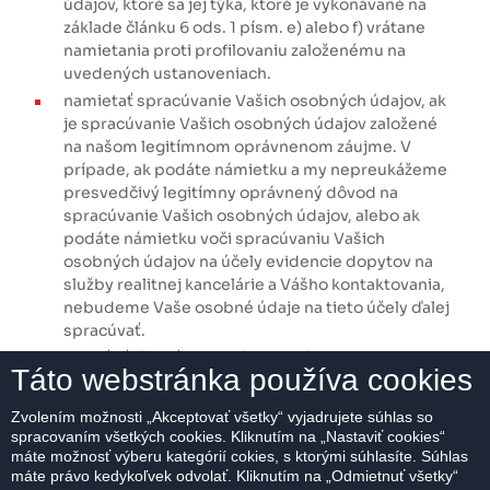
údajov, ktoré sa jej týka, ktoré je vykonávané na
základe článku 6 ods. 1 písm. e) alebo f) vrátane
namietania proti profilovaniu založenému na
uvedených ustanoveniach.
namietať spracúvanie Vašich osobných údajov, ak
je spracúvanie Vašich osobných údajov založené
na našom legitímnom oprávnenom záujme. V
prípade, ak podáte námietku a my nepreukážeme
presvedčivý legitímny oprávnený dôvod na
spracúvanie Vašich osobných údajov, alebo ak
podáte námietku voči spracúvaniu Vašich
osobných údajov na účely evidencie dopytov na
služby realitnej kancelárie a Vášho kontaktovania,
nebudeme Vaše osobné údaje na tieto účely ďalej
spracúvať.
podať sťažnosť dozornému orgánu, ak sa
Táto webstránka používa cookies
domnievate, že Vaše práva týkajúce sa osobných
údajov boli porušené. Dozorným orgánom je Úrad
Zvolením možnosti „Akceptovať všetky“ vyjadrujete súhlas so
na ochranu osobných údajov Slovenskej republiky,
spracovaním všetkých cookies. Kliknutím na „Nastaviť cookies“
Hraničná 12, 820 07 Bratislava 27.
máte možnosť výberu kategórií cokies, s ktorými súhlasíte. Súhlas
máte právo kedykoľvek odvolať. Kliknutím na „Odmietnuť všetky“