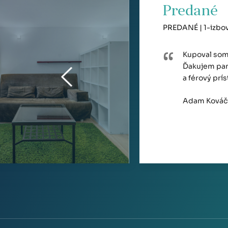
Predané
PREDANÉ | 1-izbový
Kupoval som 
Ďakujem pan
a férový prí
Adam Kováč