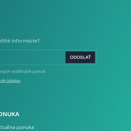
ežité informácie?
ODOSLAŤ
ových realitných ponúk
ých údajov
ONUKA
tuálna ponuka