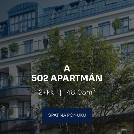
A
502 APARTMÁN
2
2+kk
|
48.05m
SPÄŤ NA PONUKU