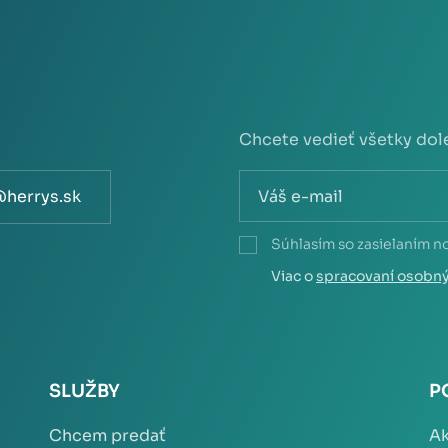
Chcete vedieť všetky dol
@herrys.sk
Súhlasím so zasielaním n
Viac o
spracovaní osobn
SLUŽBY
P
Chcem predať
Ak