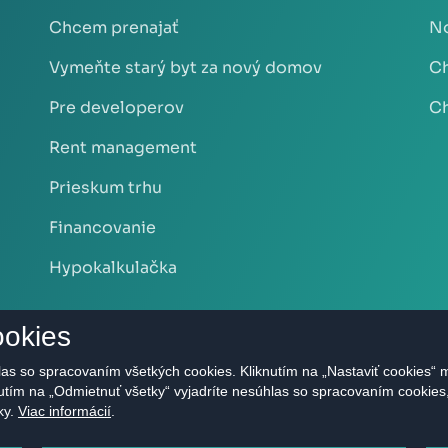
Chcem prenajať
No
Vymeňte starý byt za nový domov
Ch
Pre developerov
Ch
Rent management
Prieskum trhu
Financovanie
Hypokalkulačka
ookies
as so spracovaním všetkých cookies. Kliknutím na „Nastaviť cookies“ m
nutím na „Odmietnuť všetky“ vyjadríte nesúhlas so spracovaním cookie
ky.
Viac informácií
.
.r.o. - Realitná kancelária Bratislava | Privacy Policy Všetky pr