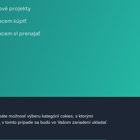
vé projekty
cem kúpiť
cem si prenajať
áte možnosť výberu kategórií cokies, s ktorými
s, v tomto prípade sa budú vo Vašom zariadení ukladať
áva vyhradené |
Ochrana údajov
|
Nastavenie