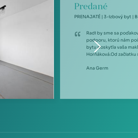
Predané
PRENAJATÉ | 3-izbový byt | Bo
Radi by sme sa poďakov
podporu, ktorú nám po
bytu poskytla vaša mak
Horňáková.Od začiatku sm
Ana Germ