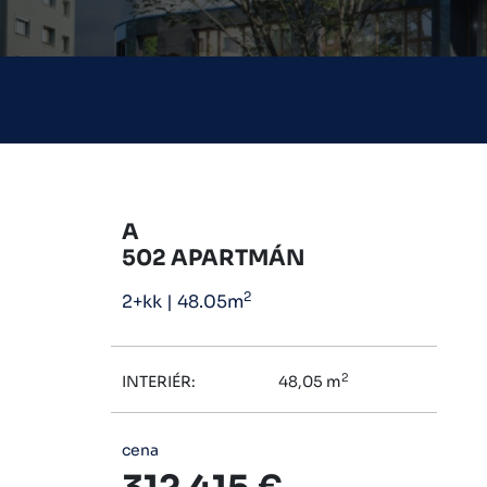
A
502 APARTMÁN
2
2+kk
|
48.05m
2
INTERIÉR:
48,05 m
cena