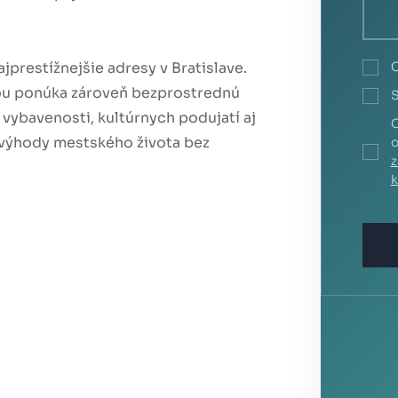
prestížnejšie adresy v Bratislave.
ou ponúka zároveň bezprostrednú
S
 vybavenosti, kultúrnych podujatí aj
O
 výhody mestského života bez
o
z
k