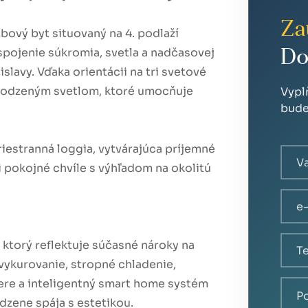
Za
bový byt situovaný na 4. podlaží
pojenie súkromia, svetla a nadčasovej
Do
islavy. Vďaka orientácii na tri svetové
rirodzeným svetlom, ktoré umocňuje
Vypl
bude
iestranná loggia, vytvárajúca príjemné
 pokojné chvíle s výhľadom na okolitú
, ktorý reflektuje súčasné nároky na
vykurovanie, stropné chladenie,
dvere a inteligentný smart home systém
dzene spája s estetikou.