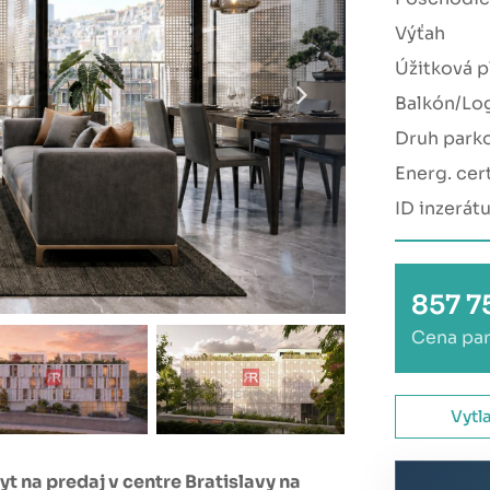
Výťah
Úžitková p
Balkón/Lo
Druh park
Energ. cert
ID inzerát
857 7
Cena par
Vytl
 na predaj v centre Bratislavy na