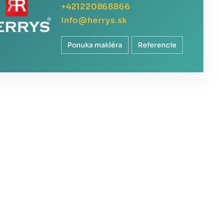
+421220868866
info@herrys.sk
Ponuka makléra
Referencie