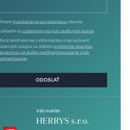
Chcem
hypotekárne poradenstvo
zdarma
úhlasím so
zasielaním nových realitných ponúk
boznámil som sa s informáciou o spracúvaní
sobných údajov za účelom
evidencie dopytov
áujemcov na služby realitnej kancelárie a ich
ontaktovanie
ODOSLAŤ
Váš maklér
HERRYS s.r.o.