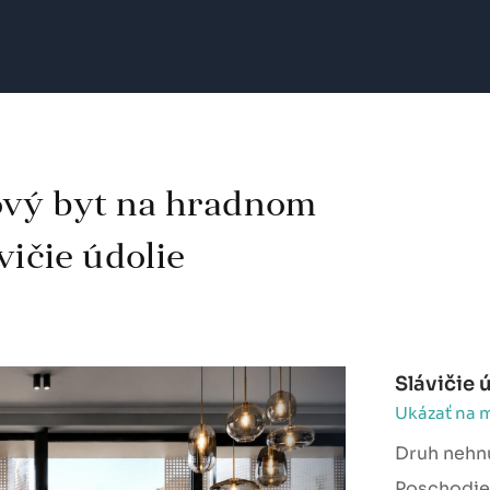
ový byt na hradnom
vičie údolie
Slávičie 
Ukázať na 
Druh nehn
Poschodie