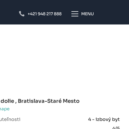
+421 948 217 888
MENU
údolie , Bratislava-Staré Mesto
mape
uteľnosti
4 - izbový byt
4/5