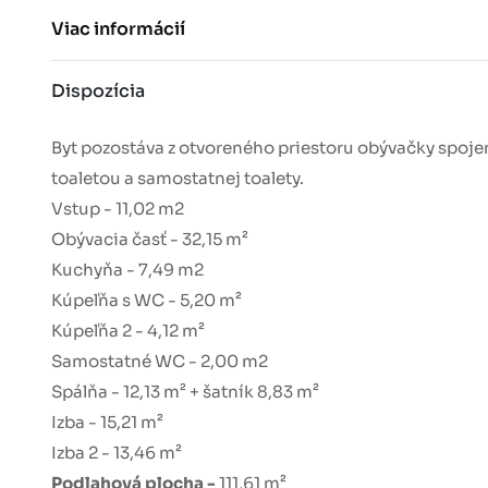
Viac informácií
Dispozícia
Byt pozostáva z otvoreného priestoru obývačky spojen
toaletou a samostatnej toalety.
Vstup - 11,02 m2
Obývacia časť - 32,15 m²
Kuchyňa - 7,49 m2
Kúpeľňa s WC - 5,20 m²
Kúpeľňa 2 - 4,12 m²
Samostatné WC - 2,00 m2
Spálňa - 12,13 m² + šatník 8,83 m²
Izba - 15,21 m²
Izba 2 - 13,46 m²
Podlahová plocha -
111,61 m²