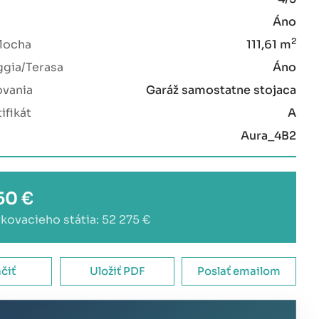
Áno
2
locha
111,61 m
ggia/Terasa
Áno
ovania
Garáž samostatne stojaca
ifikát
A
u
Aura_4B2
50 €
kovacieho státia: 52 275 €
ačiť
Uložiť PDF
Poslať emailom