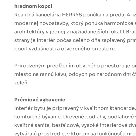
hradnom kopci
Realitná kancelária HERRYS ponúka na predaj 4-iz
modernej novostavby, ktorý ponúka harmonické s
architektúry v jednej z najžiadanejších lokalít Brat
strany je interiér počas celého dňa zaplavený p
pocit vzdušnosti a otvoreného priestoru.
Prirodzeným predĺžením obytného priestoru je pr
miesto na rannú kávu, oddych po náročnom dni či
zeleň.
Prémiové vybavenie
Interiér bytu je pripravený v kvalitnom štandarde
komfortné bývanie. Drevené podlahy, podlahové 
kvalitná sanita, bezfalcové, vysoké interiérové 
vytvárajú prostredie, v ktorom sa funkčnosť priro