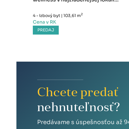
2
4 - izbový byt
|
103,61 m
Cena v RK
PREDAJ
Chcete predať
nehnuteľnosť?
Predávame s úspešnosťou až 