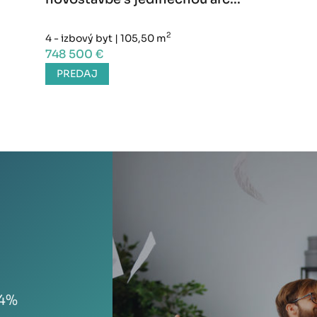
2
4 - izbový byt
|
105,50 m
748 500 €
PREDAJ
94%