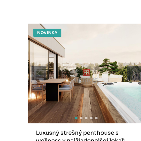
NOVINKA
Luxusný strešný penthouse s
wellness v najžiadenejšej lokali...