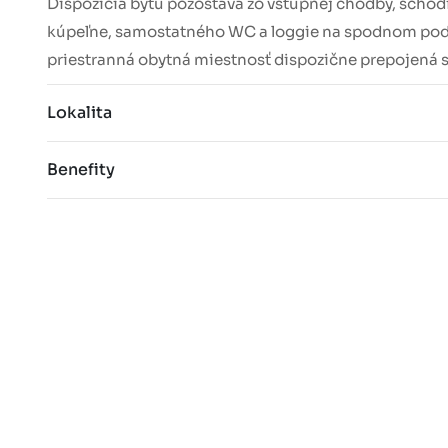
Dispozícia bytu pozostáva zo vstupnej chodby, schod
kúpeľne, samostatného WC a loggie na spodnom podl
priestranná obytná miestnosť dispozične prepojená 
Lokalita
Benefity
kvalitné materiálové prevedenie
veľká terasa s východnou orientáciou a vývo
kompletne zariadený byt vrátane vstavaných 
okná s elektrickými exteriérovými žalúziami
výborná lokalita širšieho centra Bratislavy
kompletná občianska vybavenosť a výborná d