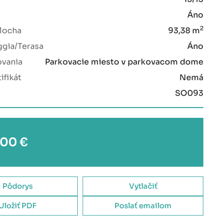
Áno
2
locha
93,38 m
ggia/Terasa
Áno
ovania
Parkovacie miesto v parkovacom dome
ifikát
Nemá
u
SO093
00 €
Pôdorys
Vytlačiť
Uložiť PDF
Poslať emailom