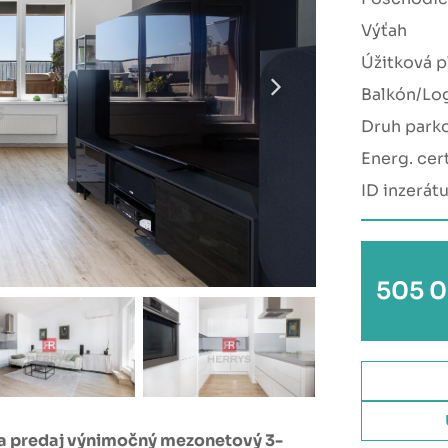
Výťah
Úžitková p
Balkón/Lo
Druh park
Energ. cert
ID inzerát
505 0
a predaj výnimočný mezonetový 3-