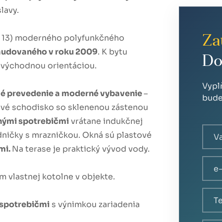
lavy.
h 13) moderného polyfunkčného
Za
audovaného v roku 2009
. K bytu
Do
východnou orientáciou.
Vypl
vé prevedenie a moderné vybavenie
–
bude
rové schodisko so sklenenou zástenou
nými spotrebičmi
vrátane indukčnej
dničky s mrazničkou. Okná sú plastové
mi.
Na terase je praktický vývod vody.
m vlastnej kotolne v objekte.
 spotrebičmi
s výnimkou zariadenia