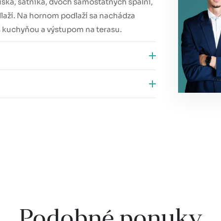
iska, šatníka, dvoch samostatných spální,
aží. Na hornom podlaží sa nachádza
s kuchyňou a výstupom na terasu.
dom vody
spotrebičov
ostupnosť do centra mesta
Podobné ponuky