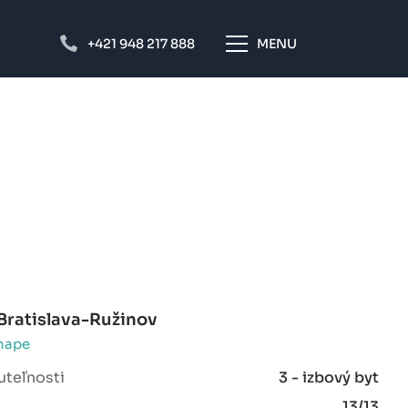
+421 948 217 888
MENU
Bratislava-Ružinov
mape
uteľnosti
3 - izbový byt
13/13