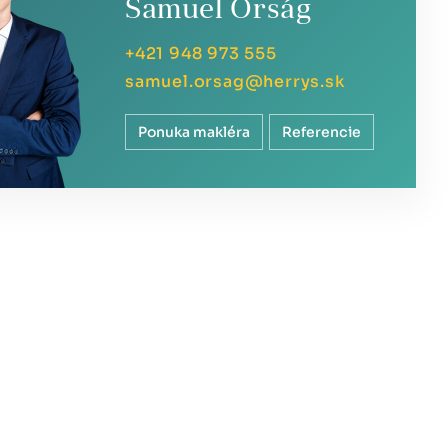
Samuel Orság
+421 948 973 555
samuel.orsag@herrys.sk
Ponuka makléra
Referencie