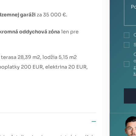
dzemnej garáži
za 35 000 €.
kromná oddychová zóna
len pre
S
O
 terasa 28,39 m2, lodžia 5,15 m2
o
oplatky 200 EUR, elektrina 20 EUR,
z
k