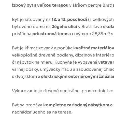
izbový byt s veľkou terasou
v širšom centre Bratis
Byt je situovaný na
12. a 13. poschodí
(z celkovýc
bytového domu na
Jégeho ulici
v Bratislave
skol
prislúcha
priestranná terasa
o výmere 28,39m2 s 
Byt je klimatizovaný a ponúka
kvalitné materiálo
veľkoplošné drevené podlahy, dizajnové interié
či nábytok na mieru. Kuchyňa je vybavená
vstava
varnej dosky, umývačky riadu a zabudovanej chla
s dvojsklom a
elektrickými exteriérovými žalúzia
Vykurovanie je riešené centrálne, prostredníctvo
Byt sa predáva
kompletne zariadený nábytkom a
nachádzajúceho sa na terase.