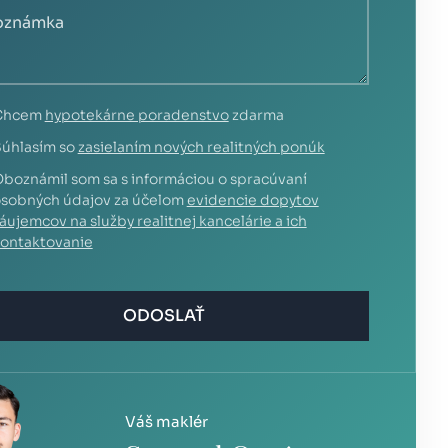
Chcem
hypotekárne poradenstvo
zdarma
úhlasím so
zasielaním nových realitných ponúk
boznámil som sa s informáciou o spracúvaní
sobných údajov za účelom
evidencie dopytov
áujemcov na služby realitnej kancelárie a ich
ontaktovanie
ODOSLAŤ
Váš maklér