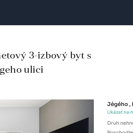
etový 3-izbový byt s
geho ulici
Jégého , 
Ukázať na 
Druh nehn
Poschodie