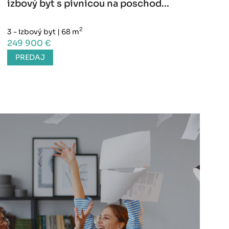
izbový byt s pivnicou na poschod...
2
3 - izbový byt
|
68 m
249 900 €
PREDAJ