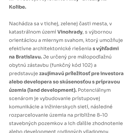
Kolibe.
Nachádza sa v tichej, zelenej časti mesta, v
katastrálnom území
Vinohrady
, s výbornou
orientáciou a miernym svahom, ktorý umožňuje
efektívne architektonické riešenia
s výhľadmi
na Bratislavu.
Je určený pre málopodlažnú
obytnú zástavbu (funkčný kód 102) a
predstavuje
zaujímavú príležitosť pre investora
alebo developera so skúsenosťou s prípravou
územia (land development).
Potenciálnym
scenárom je vybudovanie prístupovej
komunikácie a inžinierskych sietí, následné
rozparcelovanie územia na približne 8–10
stavebných pozemkov a ich ďalšie zhodnotenie
alebo development rodinných viladomov.