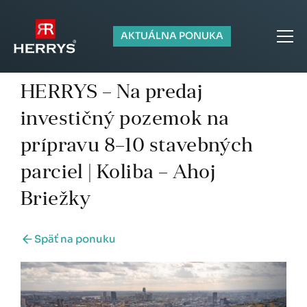
AKTUÁLNA PONUKA
HERRYS – Na predaj
investičný pozemok na
prípravu 8–10 stavebných
parciel | Koliba – Ahoj
Briežky
Späť na ponuku