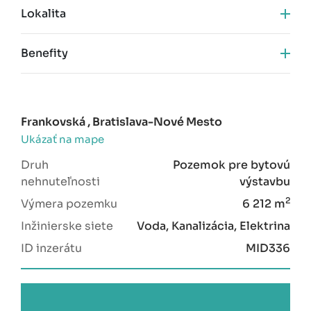
Lokalita
Ahoj – Briežky
Benefity
celková výmera 6 212 m²
Kamzíka
funkčný kód 102 – málopodlažná obytná zástavba
možnosť vytvorenia rezidenčného projektu
Frankovská , Bratislava-Nové Mesto
rodinných domov
Ukázať na mape
potenciál prípravy približne 8–10 stavebných
Grand Koliba
parciel
Druh
Pozemok pre bytovú
prémiová lokalita Koliba s obmedzenou ponukou
nehnuteľnosti
výstavbu
nových pozemkov
2
Výmera pozemku
6 212 m
nízkopodlažného,
blízkosť lesa a
panoramatické výhľady na mesto
prémiového bývania
Inžinierske siete
Voda, Kanalizácia, Elektrina
rastúca rezidenčná zóna s novými projektmi v okolí
viacero možných exitových stratégií (parcelácia,
ID inzerátu
MID336
predaj pozemkov, výstavba domov)