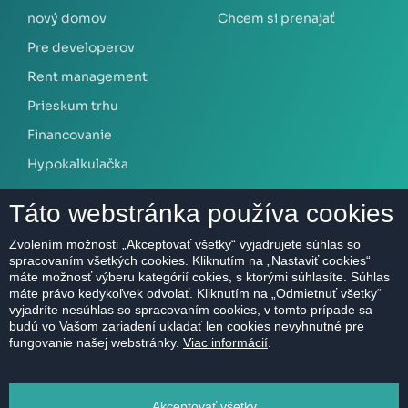
nový domov
Chcem si prenajať
Pre developerov
Rent management
Prieskum trhu
Financovanie
Hypokalkulačka
Táto webstránka používa cookies
O NÁS
Zvolením možnosti „Akceptovať všetky“ vyjadrujete súhlas so
spracovaním všetkých cookies. Kliknutím na „Nastaviť cookies“
O spoločnosti
máte možnosť výberu kategórií cokies, s ktorými súhlasíte. Súhlas
Kontakt
máte právo kedykoľvek odvolať. Kliknutím na „Odmietnuť všetky“
vyjadríte nesúhlas so spracovaním cookies, v tomto prípade sa
Referencie
budú vo Vašom zariadení ukladať len cookies nevyhnutné pre
fungovanie našej webstránky.
Viac informácií
.
Kariéra
Etický kódex
Akceptovať všetky