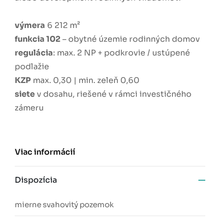
výmera
6 212 m²
funkcia 102
– obytné územie rodinných domov
regulácia
: max. 2 NP + podkrovie / ustúpené
podlažie
KZP
max. 0,30 | min. zeleň 0,60
siete
v dosahu, riešené v rámci investičného
zámeru
Viac informácií
Dispozícia
mierne svahovitý pozemok