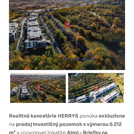
Realitná kancelária
HERRYS
ponúka
exkluzívne
na
predaj investičný pozemok s výmerou 6 212
m²
v rozvojovej lokalite
Ahoj – Briežky na