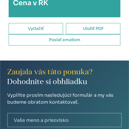
Cena v RK
Vytlačiť
Uložiť PDF
Poslať emailom
Zaujala vás táto ponuka?
Dohodnite si obhliadku
Vyplňte prosím nasledujúci formulár a my vás
budeme obratom kontaktovať.