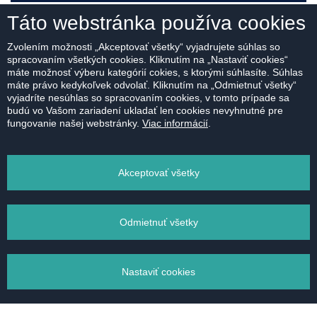
Táto webstránka používa cookies
MÁM ZÁUJEM
Zvolením možnosti „Akceptovať všetky“ vyjadrujete súhlas so
spracovaním všetkých cookies. Kliknutím na „Nastaviť cookies“
máte možnosť výberu kategórií cokies, s ktorými súhlasíte. Súhlas
máte právo kedykoľvek odvolať. Kliknutím na „Odmietnuť všetky“
vyjadríte nesúhlas so spracovaním cookies, v tomto prípade sa
budú vo Vašom zariadení ukladať len cookies nevyhnutné pre
fungovanie našej webstránky.
Viac informácií
.
Na stiahnutie:
PÔDORYS
Akceptovať všetky
Odmietnuť všetky
VYTLAČIŤ
Nastaviť cookies
POSLAŤ EMAILOM
Správa súborov cookie