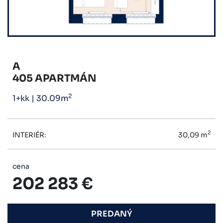
A
405 APARTMÁN
2
1+kk
|
30.09m
2
INTERIÉR:
30,09 m
cena
202 283 €
PREDANÝ