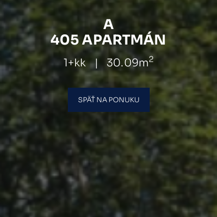
A
405 APARTMÁN
2
1+kk
|
30.09m
SPÄŤ NA PONUKU