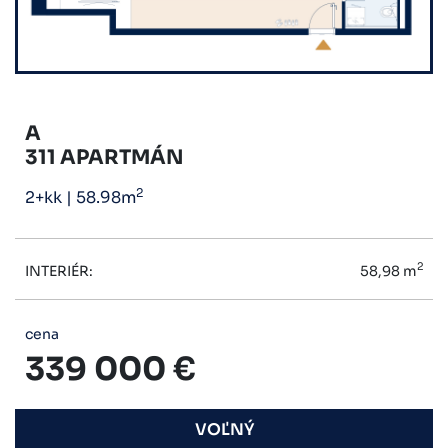
A
311 APARTMÁN
2
2+kk
|
58.98m
2
INTERIÉR:
58,98 m
cena
339 000 €
VOĽNÝ