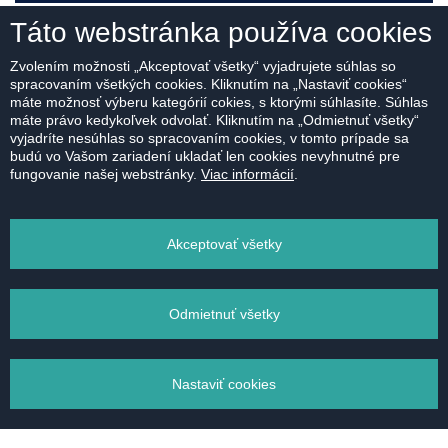
Táto webstránka používa cookies
MÁM ZÁUJEM
Zvolením možnosti „Akceptovať všetky“ vyjadrujete súhlas so
spracovaním všetkých cookies. Kliknutím na „Nastaviť cookies“
máte možnosť výberu kategórií cokies, s ktorými súhlasíte. Súhlas
máte právo kedykoľvek odvolať. Kliknutím na „Odmietnuť všetky“
vyjadríte nesúhlas so spracovaním cookies, v tomto prípade sa
budú vo Vašom zariadení ukladať len cookies nevyhnutné pre
fungovanie našej webstránky.
Viac informácií
.
Na stiahnutie:
PÔDORYS
Akceptovať všetky
Odmietnuť všetky
VYTLAČIŤ
Nastaviť cookies
POSLAŤ EMAILOM
Správa súborov cookie