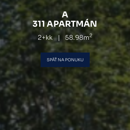
A
311 APARTMÁN
2
2+kk
|
58.98m
SPÄŤ NA PONUKU