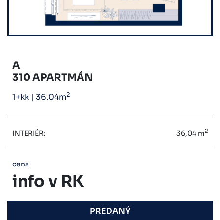
A
310 APARTMÁN
2
1+kk
|
36.04m
2
INTERIÉR:
36,04 m
cena
info v RK
PREDANÝ