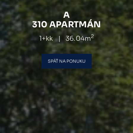
A
310 APARTMÁN
2
1+kk
|
36.04m
SPÄŤ NA PONUKU