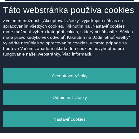
Táto webstránka používa cookies
MÁM ZÁUJEM
Zvolením možnosti „Akceptovať všetky“ vyjadrujete súhlas so
spracovaním všetkých cookies. Kliknutím na „Nastaviť cookies“
máte možnosť výberu kategórií cokies, s ktorými súhlasíte. Súhlas
máte právo kedykoľvek odvolať. Kliknutím na „Odmietnuť všetky“
vyjadríte nesúhlas so spracovaním cookies, v tomto prípade sa
budú vo Vašom zariadení ukladať len cookies nevyhnutné pre
fungovanie našej webstránky.
Viac informácií
.
Na stiahnutie:
PÔDORYS
Akceptovať všetky
Odmietnuť všetky
VYTLAČIŤ
Nastaviť cookies
POSLAŤ EMAILOM
Správa súborov cookie