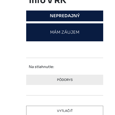
info v RK
NEPREDAJNÝ
MÁM ZÁUJEM
Na stiahnutie:
PÔDORYS
VYTLAČIŤ