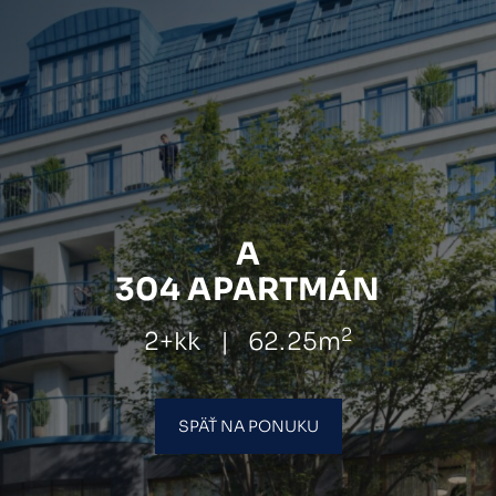
A
304 APARTMÁN
2
2+kk
|
62.25m
SPÄŤ NA PONUKU