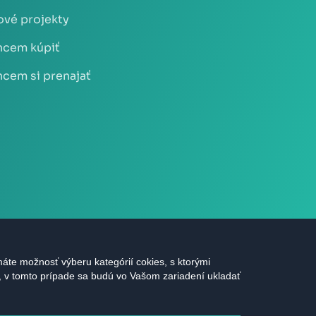
vé projekty
cem kúpiť
cem si prenajať
áte možnosť výberu kategórií cokies, s ktorými
s, v tomto prípade sa budú vo Vašom zariadení ukladať
áva vyhradené |
Ochrana údajov
|
Nastavenie