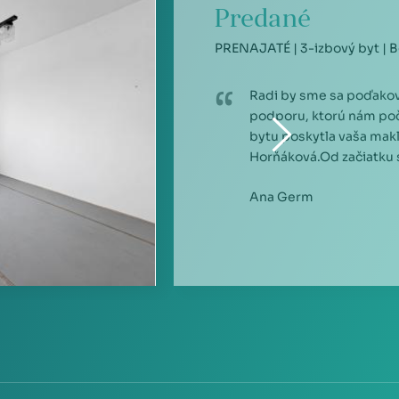
Predané
PRENAJATÉ | 3-izbový byt | Bo
Radi by sme sa poďakov
podporu, ktorú nám po
bytu poskytla vaša mak
Horňáková.Od začiatku sm
Ana Germ