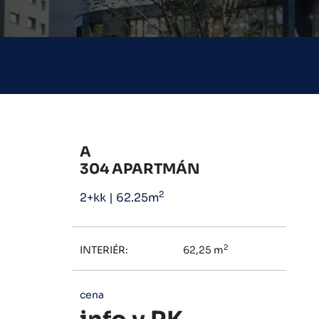
A
304 APARTMÁN
2
2+kk
|
62.25m
2
INTERIÉR:
62,25 m
cena