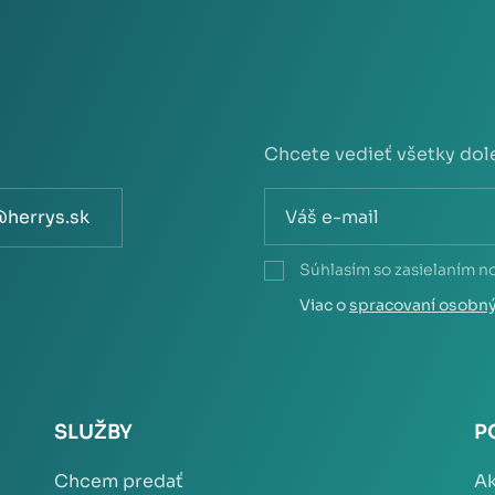
Chcete vedieť všetky dol
@herrys.sk
Súhlasím so zasielaním n
Viac o
spracovaní osobn
SLUŽBY
P
Chcem predať
Ak