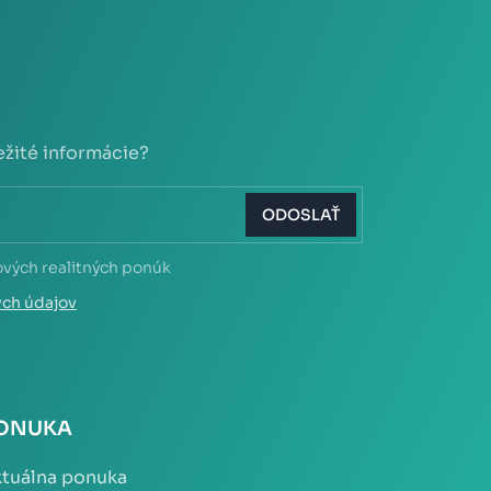
ežité informácie?
ODOSLAŤ
ových realitných ponúk
ých údajov
ONUKA
tuálna ponuka