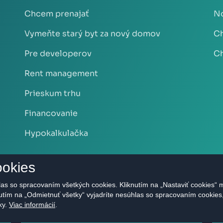
Chcem prenajať
No
Vymeňte starý byt za nový domov
Ch
Pre developerov
Ch
Rent management
Prieskum trhu
Financovanie
Hypokalkulačka
ookies
as so spracovaním všetkých cookies. Kliknutím na „Nastaviť cookies“ m
nutím na „Odmietnuť všetky“ vyjadríte nesúhlas so spracovaním cookie
ky.
Viac informácií
.
.r.o. - Realitná kancelária Bratislava | Privacy Policy Všetky pr