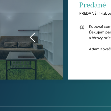
Predané
PREDANÉ | 1-izbový
Kupoval som 
Ďakujem pan
a férový prí
Adam Kováč