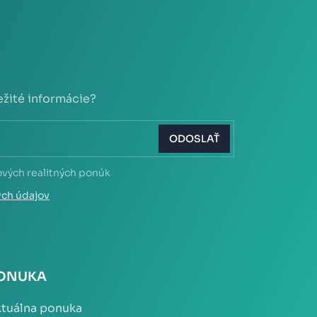
ežité informácie?
ODOSLAŤ
ových realitných ponúk
ých údajov
ONUKA
tuálna ponuka