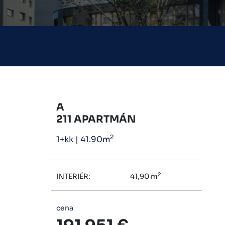
A
211 APARTMÁN
2
1+kk
|
41.90m
2
INTERIÉR:
41,90 m
cena