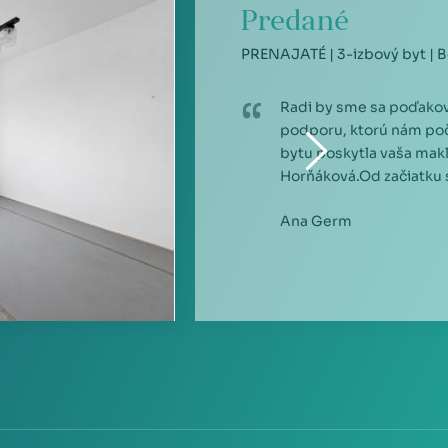
Predané
PRENAJATÉ | 3-izbový byt | Bo
Radi by sme sa poďakov
podporu, ktorú nám po
bytu poskytla vaša mak
Horňáková.Od začiatku sm
Ana Germ