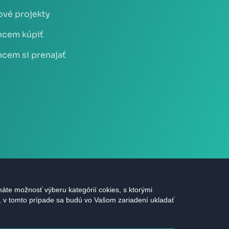
vé projekty
cem kúpiť
cem si prenajať
áte možnosť výberu kategórií cokies, s ktorými
s, v tomto prípade sa budú vo Vašom zariadení ukladať
áva vyhradené |
Ochrana údajov
|
Nastavenie