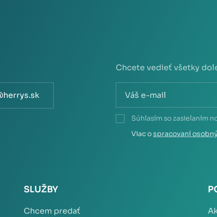
Chcete vedieť všetky dol
@herrys.sk
Súhlasím so zasielaním n
Viac o
spracovaní osobn
SLUŽBY
P
Chcem predať
Ak