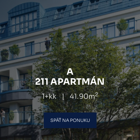
A
211 APARTMÁN
2
1+kk
|
41.90m
SPÄŤ NA PONUKU