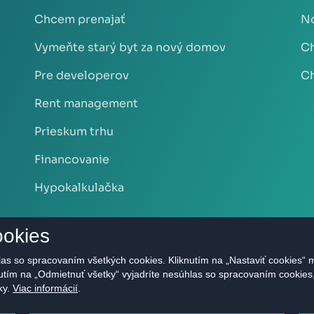
Chcem prenajať
No
Vymeňte starý byt za nový domov
Ch
Pre developerov
Ch
Rent management
Prieskum trhu
Financovanie
Hypokalkulačka
ookies
as so spracovaním všetkých cookies. Kliknutím na „Nastaviť cookies“ m
nutím na „Odmietnuť všetky“ vyjadríte nesúhlas so spracovaním cookie
ky.
Viac informácií
.
.r.o. - Realitná kancelária Bratislava | Privacy Policy Všetky pr