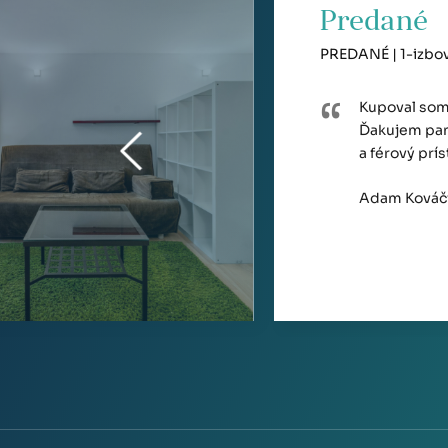
Predané
PREDANÉ | 1-izbový
Kupoval som 
Ďakujem pan
a férový prí
Adam Kováč