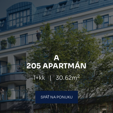
A
205 APARTMÁN
2
1+kk
|
30.62m
SPÄŤ NA PONUKU