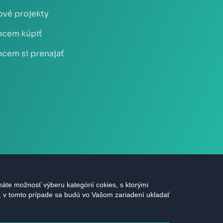
vé projekty
cem kúpiť
cem si prenajať
áte možnosť výberu kategórií cokies, s ktorými
s, v tomto prípade sa budú vo Vašom zariadení ukladať
áva vyhradené |
Ochrana údajov
|
Nastavenie