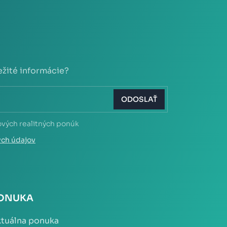
ežité informácie?
ODOSLAŤ
ových realitných ponúk
ých údajov
ONUKA
tuálna ponuka