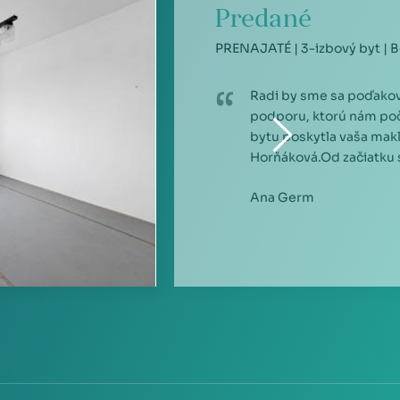
Predané
PRENAJATÉ | 3-izbový byt | Bo
Radi by sme sa poďakov
podporu, ktorú nám po
bytu poskytla vaša mak
Horňáková.Od začiatku sm
Ana Germ