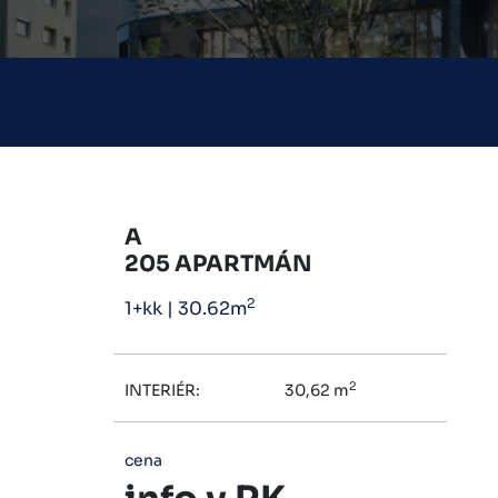
A
205 APARTMÁN
2
1+kk
|
30.62m
2
INTERIÉR:
30,62 m
cena