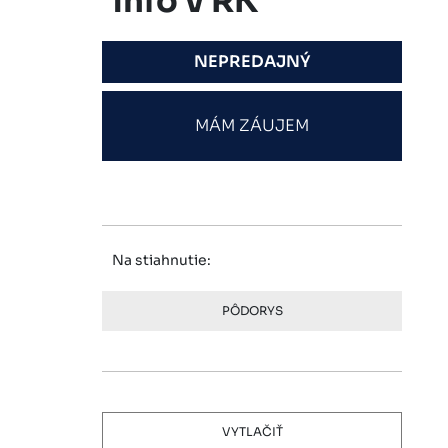
info v RK
NEPREDAJNÝ
MÁM ZÁUJEM
Na stiahnutie:
PÔDORYS
VYTLAČIŤ