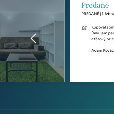
Predané
PREDANÉ | 1-izbový
Kupoval som 
Ďakujem pan
a férový prí
Adam Kováč