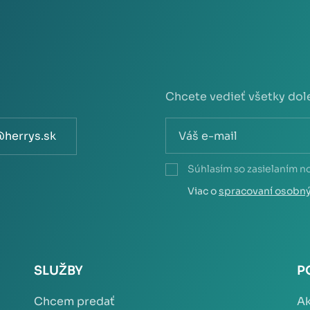
Chcete vedieť všetky dol
@herrys.sk
Súhlasím so zasielaním n
Viac o
spracovaní osobn
SLUŽBY
P
Chcem predať
Ak