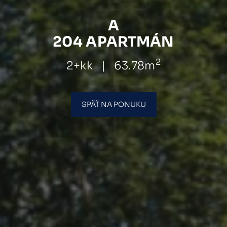
A
204 APARTMÁN
2
2+kk
|
63.78m
SPÄŤ NA PONUKU