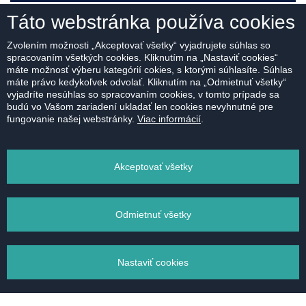
Táto webstránka používa cookies
MÁM ZÁUJEM
Zvolením možnosti „Akceptovať všetky“ vyjadrujete súhlas so
spracovaním všetkých cookies. Kliknutím na „Nastaviť cookies“
máte možnosť výberu kategórií cokies, s ktorými súhlasíte. Súhlas
máte právo kedykoľvek odvolať. Kliknutím na „Odmietnuť všetky“
vyjadríte nesúhlas so spracovaním cookies, v tomto prípade sa
budú vo Vašom zariadení ukladať len cookies nevyhnutné pre
fungovanie našej webstránky.
Viac informácií
.
Na stiahnutie:
PÔDORYS
Akceptovať všetky
Odmietnuť všetky
VYTLAČIŤ
Nastaviť cookies
POSLAŤ EMAILOM
Správa súborov cookie