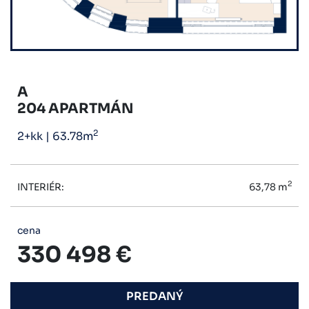
A
204 APARTMÁN
2
2+kk
|
63.78m
2
INTERIÉR:
63,78 m
cena
330 498 €
PREDANÝ