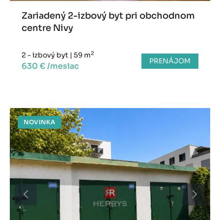
Zariadený 2-izbový byt pri obchodnom
centre Nivy
2
2 - izbový byt
|
59 m
PRENÁJOM
630 € /mesiac
NOVINKA