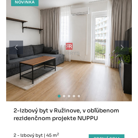
NOVINKA
2-izbový byt v Ružinove, v obľúbenom
rezidenčnom projekte NUPPU
2
2 - izbový byt
|
45 m