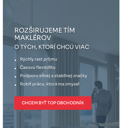
ROZŠIRUJEME TÍM
MAKLÉROV
O TÝCH, KTORÍ CHCÚ VIAC
Rýchly rast príjmu
Časovú flexibilitu
Podporu silnej a stabilnej značky
Robiť prácu, ktorá ma zmysel
CHCEM BYŤ TOP OBCHODNÍK