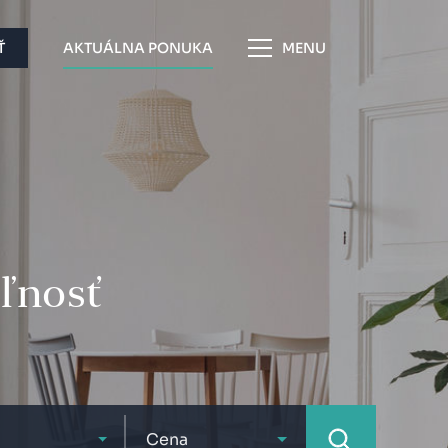
Ť
AKTUÁLNA PONUKA
MENU
eľnosť
Cena