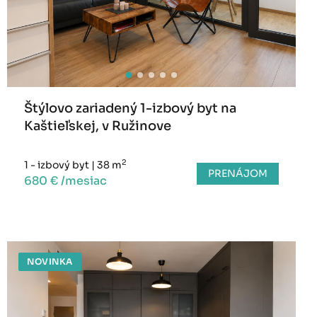
Štýlovo zariadený 1-izbový byt na
Kaštieľskej, v Ružinove
2
1 - izbový byt
|
38 m
PRENÁJOM
680 € /mesiac
NOVINKA