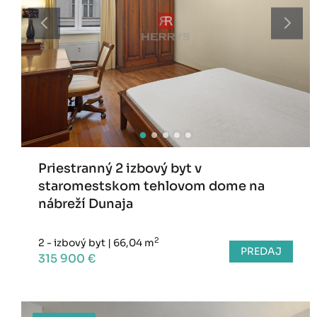
Priestranný 2 izbový byt v
staromestskom tehlovom dome na
nábreží Dunaja
2
2 - izbový byt
|
66,04 m
PREDAJ
315 900 €