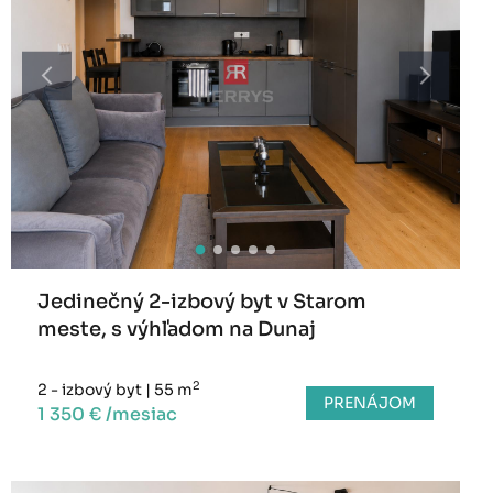
Jedinečný 2-izbový byt v Starom
meste, s výhľadom na Dunaj
2
2 - izbový byt
|
55 m
PRENÁJOM
1 350 € /mesiac