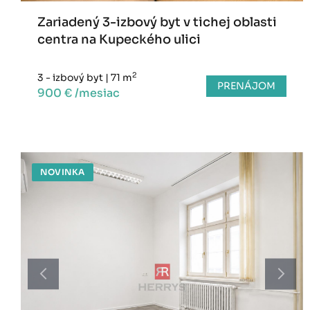
Zariadený 3-izbový byt v tichej oblasti
centra na Kupeckého ulici
2
3 - izbový byt
|
71 m
PRENÁJOM
900 € /mesiac
NOVINKA