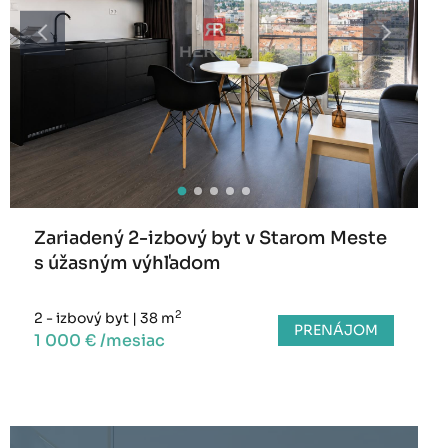
Zariadený 2-izbový byt v Starom Meste
s úžasným výhľadom
2
2 - izbový byt
|
38 m
PRENÁJOM
1 000 € /mesiac