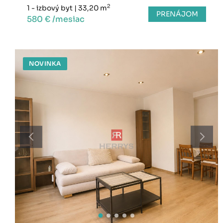
2
1 - izbový byt
|
33,20 m
PRENÁJOM
580 € /mesiac
NOVINKA