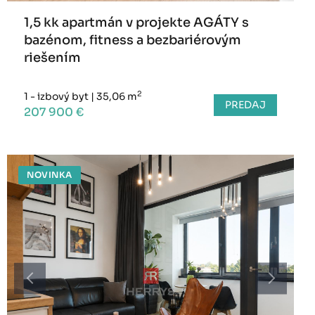
1,5 kk apartmán v projekte AGÁTY s
bazénom, fitness a bezbariérovým
riešením
2
1 - izbový byt
|
35,06 m
PREDAJ
207 900 €
NOVINKA