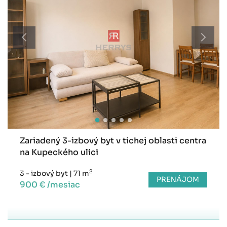
Zariadený 3-izbový byt v tichej oblasti centra
na Kupeckého ulici
2
3 - izbový byt
|
71 m
PRENÁJOM
900 € /mesiac