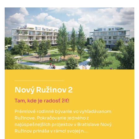
Nový Ružinov 2
Tam, kde je radosť žiť!
Prémiové rodinné bývanie vo vyhľadávanom
Ružinove. Pokračovanie jedného z
najúspešnejších projektov v Bratislave Nový
Ružinov prináša v rámci svojej n...