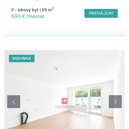
2
2 - izbový byt
|
59 m
PRENÁJOM
630 € /mesiac
NOVINKA