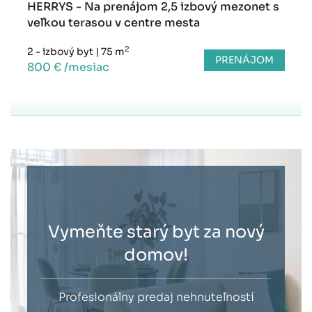
HERRYS - Na prenájom 2,5 izbový mezonet s
veľkou terasou v centre mesta
2
2 - izbový byt
|
75 m
PRENÁJOM
800 € /mesiac
Vymeňte starý byt za nový
domov!
Profesionálny predaj nehnuteľností