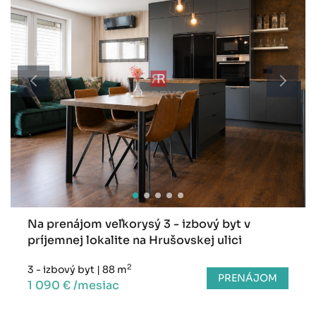
Na prenájom veľkorysý 3 - izbový byt v
príjemnej lokalite na Hrušovskej ulici
2
3 - izbový byt
|
88 m
PRENÁJOM
1 090 € /mesiac