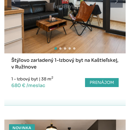
Štýlovo zariadený 1-izbový byt na Kaštieľskej,
v Ružinove
2
1 - izbový byt
|
38 m
PRENÁJOM
680 € /mesiac
NOVINKA