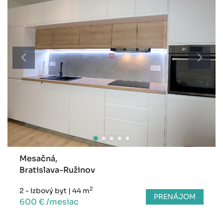
Mesačná,
Bratislava-Ružinov
2
2 - izbový byt
|
44 m
PRENÁJOM
600 € /mesiac