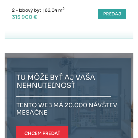
2
2 - izbový byt
|
66,04 m
PREDAJ
315 900 €
TU MÔŽE BYŤ AJ VAŠA
NEHNUTEĽNOSŤ
TENTO WEB MÁ 20.000 NÁVŠTEV
MESAČNE
CHCEM PREDAŤ