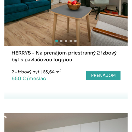
HERRYS - Na prenájom priestranný 2 izbový
byt s pavlačovou loggiou
2
2 - izbový byt
|
63,64 m
PRENÁJOM
650 € /mesiac