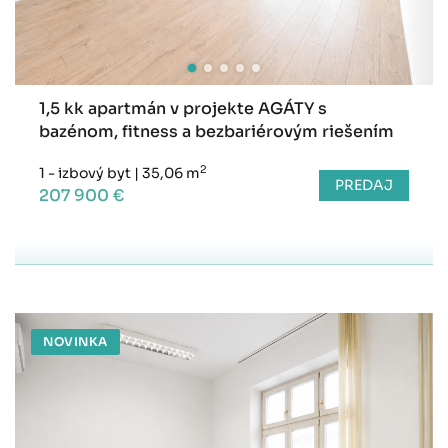
1,5 kk apartmán v projekte AGÁTY s
bazénom, fitness a bezbariérovým riešením
2
1 - izbový byt
|
35,06 m
PREDAJ
207 900 €
NOVINKA