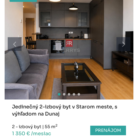
Jedinečný 2-izbový byt v Starom meste, s
výhľadom na Dunaj
2
2 - izbový byt
|
55 m
PRENÁJOM
1 350 € /mesiac