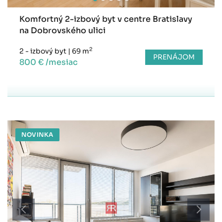
Komfortný 2-izbový byt v centre Bratislavy
na Dobrovského ulici
2
2 - izbový byt
|
69 m
PRENÁJOM
800 € /mesiac
NOVINKA