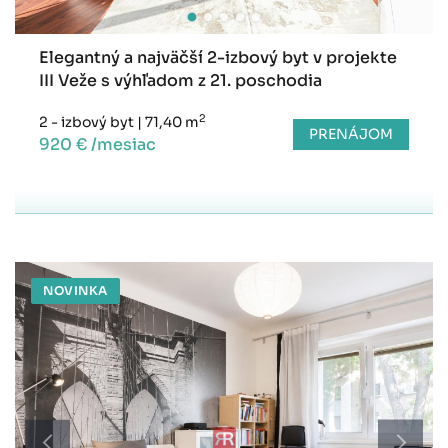
Elegantný a najväčší 2-izbový byt v projekte
III Veže s výhľadom z 21. poschodia
2
2 - izbový byt
|
71,40 m
PRENÁJOM
920 € /mesiac
NOVINKA