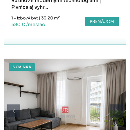
Ružinov s modernými technológiami │
Pivnica aj vyhr...
2
1 - izbový byt
|
33,20 m
PRENÁJOM
580 € /mesiac
NOVINKA