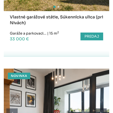
Vlastné garážové státie, Súkennícka ulica (pri
Nivách)
2
Garáže a parkovaci...
|
15 m
PREDAJ
33 000 €
NOVINKA