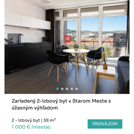
Zariadený 2-izbový byt v Starom Meste s
úžasným výhľadom
2
2 - izbový byt
|
38 m
PRENÁJOM
1 000 € /mesiac