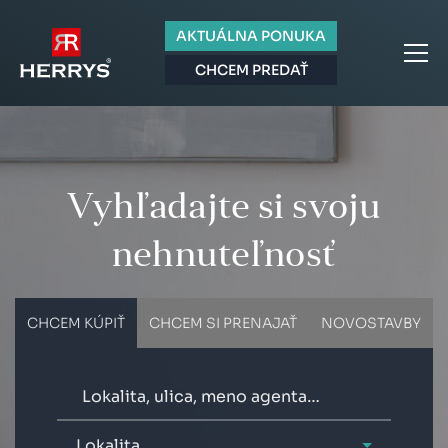
AKTUÁLNA PONUKA
CHCEM PREDAŤ
Vyhľadajte si svoju
nehnuteľnosť
CHCEM KÚPIŤ
CHCEM SI PRENAJAŤ
NOVOSTAVBY
Lokalita