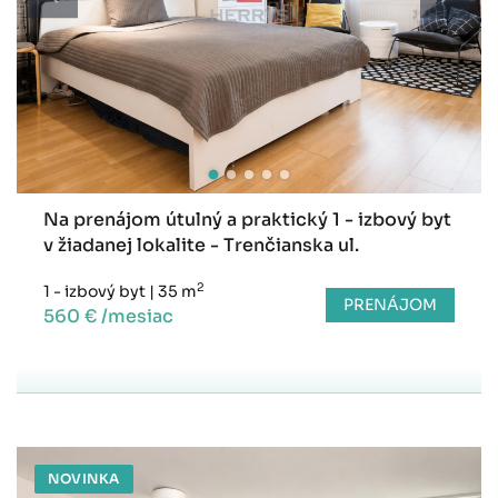
Na prenájom útulný a praktický 1 - izbový byt
v žiadanej lokalite - Trenčianska ul.
2
1 - izbový byt
|
35 m
PRENÁJOM
560 € /mesiac
NOVINKA