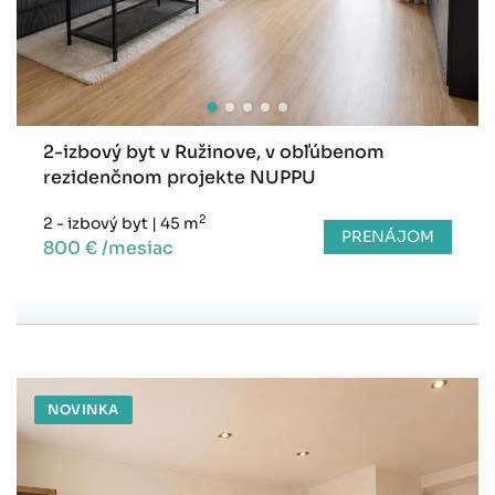
2-izbový byt v Ružinove, v obľúbenom
rezidenčnom projekte NUPPU
2
2 - izbový byt
|
45 m
PRENÁJOM
800 € /mesiac
NOVINKA