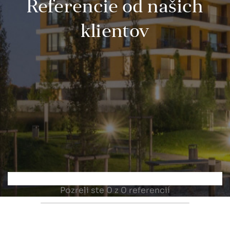
Referencie od našich
klientov
Pozreli ste
0
z 0 referencií