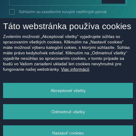
Súhlasím so zasielaním nových realitných ponúk
Viac o
spracovaní osobných údajov
Táto webstránka používa cookies
Zvolením možnosti „Akceptovať všetky“ vyjadrujete súhlas so
spracovaním všetkých cookies. Kliknutím na „Nastaviť cookies“
máte možnosť výberu kategórií cokies, s ktorými súhlasíte. Súhlas
SLUŽBY
PONUKA
máte právo kedykoľvek odvolať. Kliknutím na „Odmietnuť všetky“
vyjadríte nesúhlas so spracovaním cookies, v tomto prípade sa
Chcem predať
Aktuálna ponuka
budú vo Vašom zariadení ukladať len cookies nevyhnutné pre
fungovanie našej webstránky.
Viac informácií
.
Chcem prenajať
Nové projekty
Vymeňte starý byt za
Chcem kúpiť
Akceptovať všetky
nový domov
Chcem si prenajať
Pre developerov
Rent management
Odmietnuť všetky
Prieskum trhu
Financovanie
Nastaviť cookies