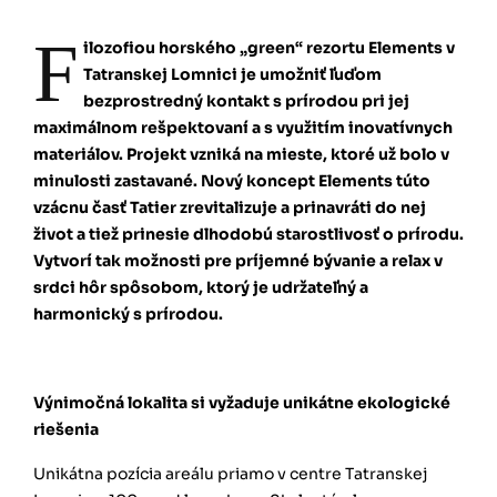
F
ilozofiou horského „green“ rezortu Elements v
Tatranskej Lomnici je umožniť ľuďom
bezprostredný kontakt s prírodou pri jej
maximálnom rešpektovaní a s využitím inovatívnych
materiálov. Projekt vzniká na mieste, ktoré už bolo v
minulosti zastavané. Nový koncept Elements túto
vzácnu časť Tatier zrevitalizuje a prinavráti do nej
život a tiež prinesie dlhodobú starostlivosť o prírodu.
Vytvorí tak možnosti pre príjemné bývanie a relax v
srdci hôr spôsobom, ktorý je udržateľný a
harmonický s prírodou.
Výnimočná lokalita si vyžaduje unikátne ekologické
riešenia
Unikátna pozícia areálu priamo v centre Tatranskej