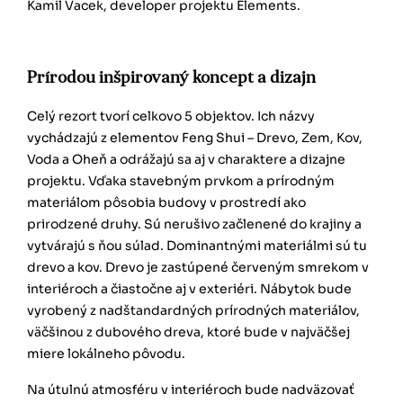
Kamil Vacek, developer projektu Elements.
Prírodou inšpirovaný koncept a dizajn
Celý rezort tvorí celkovo 5 objektov. Ich názvy
vychádzajú z elementov Feng Shui – Drevo, Zem, Kov,
Voda a Oheň a odrážajú sa aj v charaktere a dizajne
projektu. Vďaka stavebným prvkom a prírodným
materiálom pôsobia budovy v prostredí ako
prirodzené druhy. Sú nerušivo začlenené do krajiny a
vytvárajú s ňou súlad. Dominantnými materiálmi sú tu
drevo a kov. Drevo je zastúpené červeným smrekom v
interiéroch a čiastočne aj v exteriéri. Nábytok bude
vyrobený z nadštandardných prírodných materiálov,
väčšinou z dubového dreva, ktoré bude v najväčšej
miere lokálneho pôvodu.
Na útulnú atmosféru v interiéroch bude nadväzovať