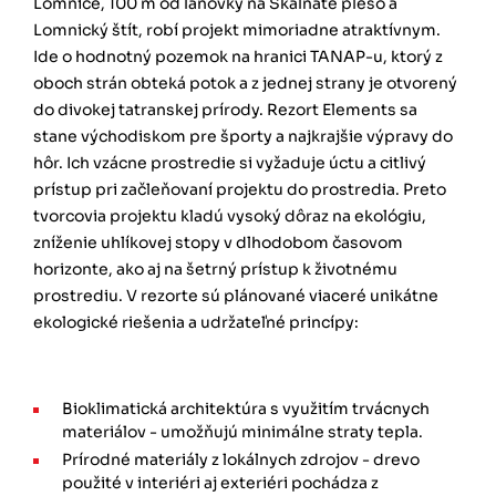
Lomnice, 100 m od lanovky na Skalnaté pleso a
Lomnický štít, robí projekt mimoriadne atraktívnym.
Ide o hodnotný pozemok na hranici TANAP-u, ktorý z
oboch strán obteká potok a z jednej strany je otvorený
do divokej tatranskej prírody. Rezort Elements sa
stane východiskom pre športy a najkrajšie výpravy do
hôr. Ich vzácne prostredie si vyžaduje úctu a citlivý
prístup pri začleňovaní projektu do prostredia. Preto
tvorcovia projektu kladú vysoký dôraz na ekológiu,
zníženie uhlíkovej stopy v dlhodobom časovom
horizonte, ako aj na šetrný prístup k životnému
prostrediu. V rezorte sú plánované viaceré unikátne
ekologické riešenia a udržateľné princípy:
Bioklimatická architektúra s využitím trvácnych
materiálov - umožňujú minimálne straty tepla.
Prírodné materiály z lokálnych zdrojov - drevo
použité v interiéri aj exteriéri pochádza z