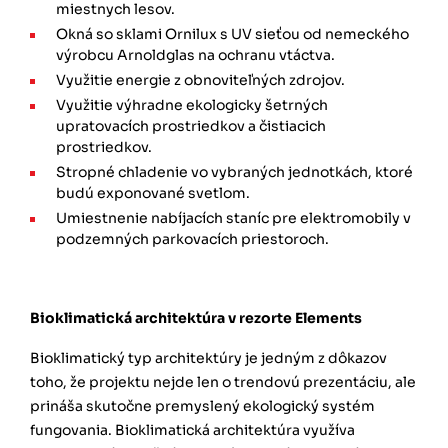
miestnych lesov.
Okná so sklami Ornilux s UV sieťou od nemeckého
výrobcu Arnoldglas na ochranu vtáctva.
Využitie energie z obnoviteľných zdrojov.
Využitie výhradne ekologicky šetrných
upratovacích prostriedkov a
čistiacich
prostriedkov.
Stropné chladenie vo vybraných jednotkách, ktoré
budú exponované svetlom.
Umiestnenie nabíjacích staníc pre elektromobily v
podzemných parkovacích priestoroch.
Bioklimatická architektúra v rezorte Elements
Bioklimatický typ architektúry je jedným z dôkazov
toho, že projektu nejde len o trendovú prezentáciu, ale
prináša skutočne premyslený ekologický systém
fungovania. Bioklimatická architektúra využíva