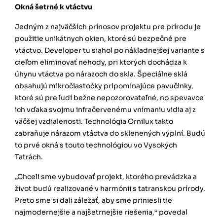
Okná šetrné k vtáctvu
Jedným z najväčších prínosov projektu pre prírodu je
použitie unikátnych okien, ktoré sú bezpečné pre
vtáctvo. Developer tu siahol po nákladnejšej variante s
cieľom eliminovať nehody, pri ktorých dochádza k
úhynu vtáctva po nárazoch do skla. Špeciálne sklá
obsahujú mikročiastočky pripomínajúce pavučinky,
ktoré sú pre ľudí bežne nepozorovateľné, no spevavce
ich vďaka svojmu infračervenému vnímaniu vidia aj z
väčšej vzdialenosti. Technológia Ornilux takto
zabraňuje nárazom vtáctva do sklenených výplní. Budú
to prvé okná s touto technológiou vo Vysokých
Tatrách.
„Chceli sme vybudovať projekt, ktorého prevádzka a
život budú realizované v harmónii s tatranskou prírody.
Preto sme si dali záležať, aby sme priniesli tie
najmodernejšie a najšetrnejšie riešenia,“ povedal