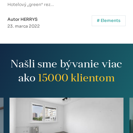
Hotelový „green“ rez...
Autor HERRYS
# Elements
23. marca 2022
Našli sme bývanie viac
ako
15000
klientom