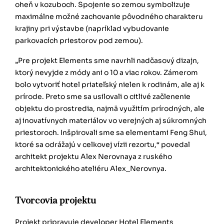
oheň v kozuboch. Spojenie so zemou symbolizuje
maximálne možné zachovanie pôvodného charakteru
krajiny pri výstavbe (napríklad vybudovanie
parkovacích priestorov pod zemou).
„Pre projekt Elements sme navrhli nadčasový dizajn,
ktorý nevyjde z módy ani o 10 a viac rokov. Zámerom
bolo vytvoriť hotel priateľský nielen k rodinám, ale aj k
prírode. Preto sme sa usilovali o citlivé začlenenie
objektu do prostredia, najmä využitím prírodných, ale
aj inovatívnych materiálov vo verejných aj súkromných
priestoroch. Inšpirovali sme sa elementami Feng Shui,
ktoré sa odrážajú v celkovej vízii rezortu,“ povedal
architekt projektu Alex Nerovnaya z ruského
architektonického ateliéru Alex_Nerovnya.
Tvorcovia projektu
Projekt pripravuje developer Hotel Elements