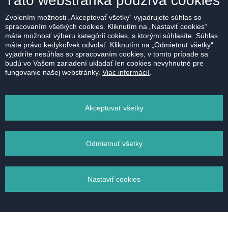
Táto webstránka používa cookies
Zvolením možnosti „Akceptovať všetky“ vyjadrujete súhlas so
spracovaním všetkých cookies. Kliknutím na „Nastaviť cookies“
máte možnosť výberu kategórií cokies, s ktorými súhlasíte. Súhlas
máte právo kedykoľvek odvolať. Kliknutím na „Odmietnuť všetky“
vyjadríte nesúhlas so spracovaním cookies, v tomto prípade sa
budú vo Vašom zariadení ukladať len cookies nevyhnutné pre
fungovanie našej webstránky.
Viac informácií
.
Akceptovať všetky
Odmietnuť všetky
PRENAJATÉ | 3 izbový byt | Krasovského,
Nastaviť cookies
Bratislava
Ďakujem za perfektnú službu. Boli sme veľmi
spokojní s výbornou radou. Ešte raz ďakujem.
Správa súborov cookie