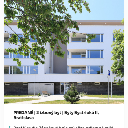
PREDANÉ | 2 izbový byt | Byty Bystrická II,
Bratislava
Pani Klaudia Jánošová bola cely čas prijemná milá