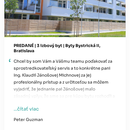
PREDANÉ | 3 izbový byt | Byty Bystrická II,
Bratislava
Chcel by som Vám a Vášmu teamu poďakovať za
sprostredkovateľský servis a to konkrétne pani
Ing. Klaudií Jánošovej Michnovej za jej
profesionálny prístup a z určitosťou sa môžem
vyjadriť, že jednanie pai Jánošovej malo
zásadný vplyv, že sme sa pre kúpu bytu rozhodli a
v nej aj zotrvali, napriek rôznym vzniknutým
...čítať viac
okolnostiam. Rovnako delegovanie počas
zastupovania bolo bezproblémové a
Peter Guzman
100%. Prajem veľa úspešných projektov a