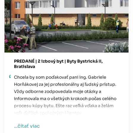
PREDANÉ | 2 izbový byt | Byty Bystrická II,
Bratislava
Chcela by som poďakovať pani Ing. Gabriele
Horňákovej za jej profesionálny aj ľudský prístup.
Vždy odborne zodpovedala moje otázky a
informovala ma o všetkých krokoch počas celého
procesu kúpy bytu. Ešte raz veľká vďaka a želám
veľa ďalších spokojných klientov.
...čítať viac