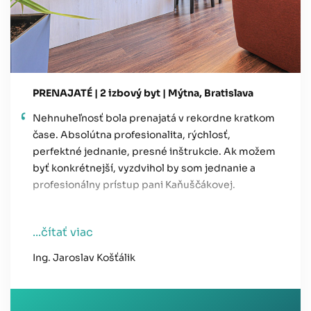
PRENAJATÉ | 2 izbový byt | Mýtna, Bratislava
Nehnuheľnosť bola prenajatá v rekordne kratkom
čase. Absolútna profesionalita, rýchlosť,
perfektné jednanie, presné inštrukcie. Ak možem
byť konkrétnejší, vyzdvihol by som jednanie a
profesionálny prístup pani Kaňuščákovej.
...čítať viac
Ing. Jaroslav Košťálik