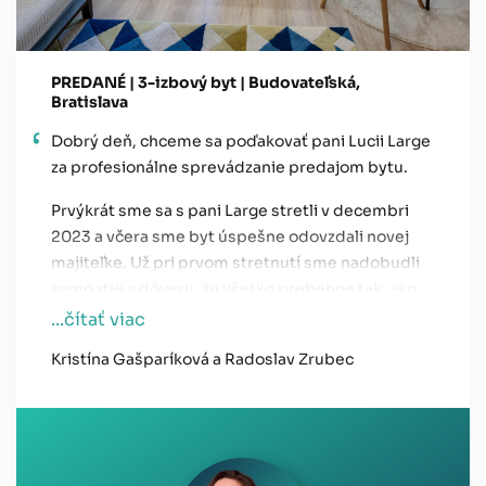
PREDANÉ | 3-izbový byt | Budovateľská,
Bratislava
Dobrý deň, chceme sa poďakovať pani Lucii Large
za profesionálne sprevádzanie predajom bytu.
Prvýkrát sme sa s pani Large stretli v decembri
2023 a včera sme byt úspešne odovzdali novej
majiteľke. Už pri prvom stretnutí sme nadobudli
sympatie a dôveru, že všetko prebehne tak, ako
má a realitná kancelária sa postará o potrebné
...čítať viac
právne kroky a komunikáciu so záujemcami. Pani
Kristína Gašparíková a Radoslav Zrubec
Large nás vždy informovala o jednotlivých
postupoch, kedykoľvek sme jej zavolali, mala
prehľad o situácií a všetko nám jasne a
zrozumiteľne vysvetlila. Veľmi si ceníme
priateľskú komunikáciu a ľudský prístup. Pani