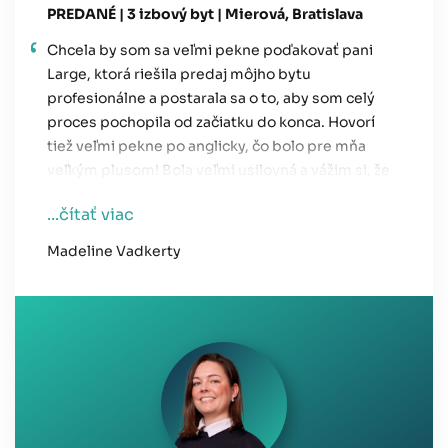
PREDANÉ | 3 izbový byt | Mierová, Bratislava
Chcela by som sa veľmi pekne poďakovať pani
Large, ktorá riešila predaj môjho bytu
profesionálne a postarala sa o to, aby som celý
proces pochopila od začiatku do konca. Hovorí
tiež veľmi pekne po anglicky, čo bolo pre mňa
veľkým plusom! Bola veľmi usilovná a vážim si, že
som s ňou mohla pracovať. Ak budem v
...čítať viac
budúcnosti kupovať alebo predávať
nehnuteľnosť, rada s ňou opäť budem
Madeline Vadkerty
spolupracovať a odporučím ju každému, kto bude
potrebovať realitné služby!