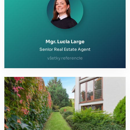
Large môžeme všetkým záujemcom a kúpu a
predaj nehnuteľností len ďalej odporúčať. Jej
profesionalita a osobný prístup v nás zanechal
dobrú skúsenosť, čo nebýva samozrejmosťou.
Mgr. Lucia Large
Senior Real Estate Agent
všetky referencie