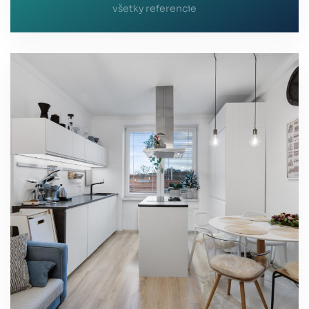
všetky referencie
mailom alebo cez telefón. Takže ešte raz ďakujem
pani Large za prístup, príjemné vystupovanie,
korektnosť a ústretovosť, prajem jej všetko
najlepšie a iba spokojných klientov. Ako realitnú
agentku ju veľmi chválim a veľmi odporúčam.