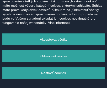
spracovaním všetkých cookies. Kliknutím na „Nastaviť cookies“
máte možnosť výberu kategórií cokies, s ktorými súhlasíte. Súhlas
máte právo kedykoľvek odvolať. Kliknutím na „Odmietnuť všetky“
vyjadríte nesúhlas so spracovaním cookies, v tomto prípade sa
PREDANÉ | 2-izbový byt | Mraziarenská,
budú vo Vašom zariadení ukladať len cookies nevyhnutné pre
Bratislava
fungovanie našej webstránky.
Viac informácií
.
Rád by som vyjadril svoju veľkú spokojnosť s
prácou pani Luciou Large, ktorá nám neoceniteľne
Akceptovať všetky
pomohla pri predaji nášho bytu. Jej profesionálny
prístup, odbornosť a schopnosť účinne
komunikovať nás veľmi oslovili. Pani Large
Odmietnuť všetky
preukázala vysokú úroveň zodpovednosti a
starostlivosti počas celého procesu predaja. Bola
...čítať viac
vždy ochotná zodpovedať naše otázky a
Nastaviť cookies
poskytnúť nám podrobné informácie. Jej
Martin Smetana
schopnosť efektívne zvládať rôzne aspekty
realitného trhu bola pre nás obrovským
Správa súborov cookie
prínosom.Celkový zážitok s pani Large nám
potvrdil, že je neodmysliteľným profesionálom vo
Nevyhnutné cookies
svojom odbore.