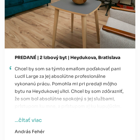
PREDANÉ | 2 izbový byt | Heydukova, Bratislava
Chcel by som sa týmto emailom poďakovať pani
Lucií Large za jej absolútne profesionálne
vykonanú prácu. Pomohla mi pri predaji môjho
bytu na Heydukovej ulici. Chcel by som zdôrazniť,
že som bol absolútne spokojný s jej službami,
prístupom ku mne, a prístupom aj ku kupujúcim.
Naozaj, v dnešnej dobe je ťažké nájsť tak
...čítať viac
profesionálneho partnera ako je pani Large.
András Fehér