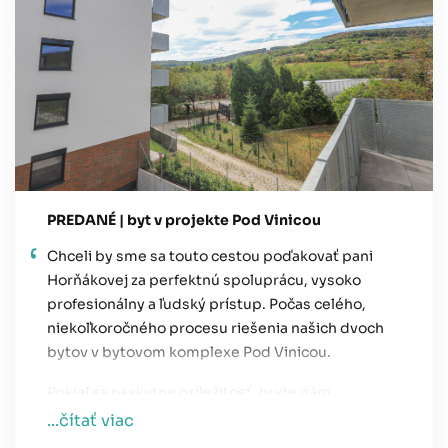
PREDANÉ | byt v projekte Pod Vinicou
Chceli by sme sa touto cestou poďakovať pani
Horňákovej za perfektnú spoluprácu, vysoko
profesionálny a ľudský prístup. Počas celého,
niekoľkoročného procesu riešenia našich dvoch
bytov v bytovom komplexe Pod Vinicou.
Pokiaľ sa naskytne príležitosť, bude nám
potešením spolupracovať s pani Horňákovou a so
...čítať viac
spoločnosťou HERRYS aj v budúcnosti,