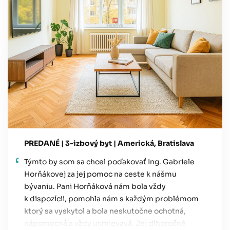
PREDANÉ | 3-izbový byt | Americká, Bratislava
Týmto by som sa chcel poďakovať Ing. Gabriele
Horňákovej za jej pomoc na ceste k nášmu
bývaniu. Pani Horňáková nám bola vždy
k dispozícii, pomohla nám s každým problémom
ktorý sa vyskytol a bola neskutočne ochotná,
nápomocná a vždy usmievavá. Jej dlhoročné