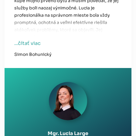
kúpe môjho prvého bytu a musím povedať, že jej
služby boli naozaj výnimočné. Lucia je
profesionálka na správnom mieste bola vždy
promptná, ochotná a veľmi efektívne riešila
akékoľvek problémy, ktoré sa objavili. Jej
komunikácia bola vždy jasná a zrozumiteľná, čo mi
...čítať viac
veľmi pomohlo počas celého procesu.
Odporúčam jej služby každému, kto hľadá
Simon Bohunický
spoľahlivú a profesionálnu realitnú maklérku.
Mgr. Lucia Large