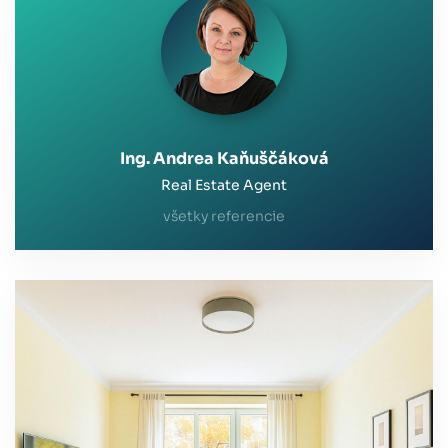
profesionálov ako je práve pani Ing. Andrea
Kanuščáková.
V
e
ľ
ká vďaka!
Ing. Andrea Kaňuščáková
Real Estate Agent
všetky referencie