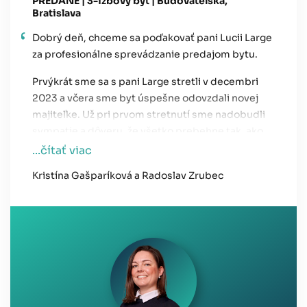
PREDANÉ | 3-izbový byt | Budovateľská,
Bratislava
Dobrý deň, chceme sa poďakovať pani Lucii Large
za profesionálne sprevádzanie predajom bytu.
Prvýkrát sme sa s pani Large stretli v decembri
2023 a včera sme byt úspešne odovzdali novej
majiteľke. Už pri prvom stretnutí sme nadobudli
sympatie a dôveru, že všetko prebehne tak, ako
má a realitná kancelária sa postará o potrebné
...čítať viac
právne kroky a komunikáciu so záujemcami. Pani
Kristína Gašparíková a Radoslav Zrubec
Large nás vždy informovala o jednotlivých
postupoch, kedykoľvek sme jej zavolali, mala
prehľad o situácií a všetko nám jasne a
zrozumiteľne vysvetlila. Veľmi si ceníme
priateľskú komunikáciu a ľudský prístup. Pani
Large môžeme všetkým záujemcom a kúpu a
predaj nehnuteľností len ďalej odporúčať. Jej
profesionalita a osobný prístup v nás zanechal