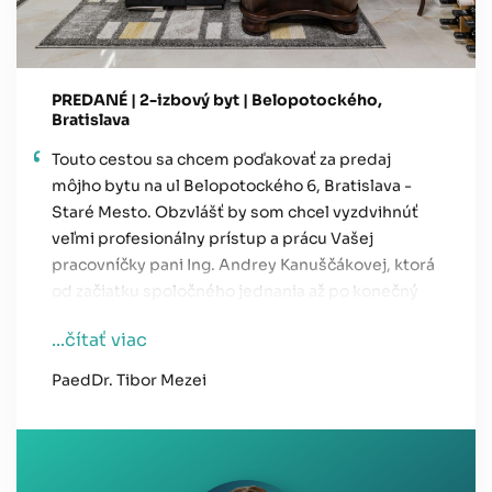
PREDANÉ | 2-izbový byt | Belopotockého,
Bratislava
Touto cestou sa chcem poďakovať za predaj
môjho bytu na ul Belopotockého 6, Bratislava -
Staré Mesto. Obzvlášť by som chcel vyzdvihnúť
veľmi profesionálny prístup a prácu Vašej
pracovníčky pani Ing. Andrey Kanuščákovej, ktorá
od začiatku spoločného jednania až po konečný
predaj a odovzdanie bytu novému majiteľovi s
...čítať viac
veľkým prehľadom, odborne a hlavne ľudsky
pristupovala počas celého tohto procesu. Celý
PaedDr. Tibor Mezei
môj profesný život pracujem v biznise, mám o
tejto práci nejaký prehľad a preto si dovolím
vysloviť vyjadrenie, že celá naša spoločnosť
potrebuje veľa takýchto ťažkých odborníkov a