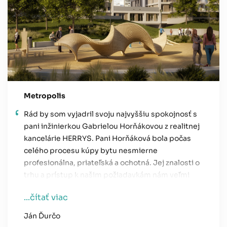
Metropolis
Rád by som vyjadril svoju najvyššiu spokojnosť s
pani inžinierkou Gabrielou Horňákovou z realitnej
kancelárie HERRYS. Pani Horňáková bola počas
celého procesu kúpy bytu nesmierne
profesionálna, priateľská a ochotná. Jej znalosti o
trhu a prístup k našim požiadavkám nám veľmi
pomohli.
...čítať viac
Od prvého kontaktu bola pani Horňáková veľmi
Ján Ďurčo
rýchla v odpovediach a vždy pripravená