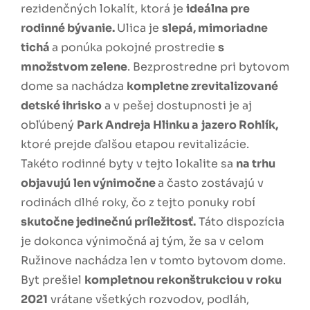
rezidenčných lokalít, ktorá je
ideálna pre
rodinné bývanie.
Ulica je
slepá, mimoriadne
tichá
a ponúka pokojné prostredie
s
množstvom zelene
. Bezprostredne pri bytovom
dome sa nachádza
kompletne zrevitalizované
detské ihrisko
a v pešej dostupnosti je aj
obľúbený
Park Andreja Hlinku a
jazero Rohlík,
ktoré prejde ďalšou etapou revitalizácie.
Takéto rodinné byty v tejto lokalite sa
na trhu
objavujú
len výnimočne
a často zostávajú v
rodinách dlhé roky, čo z tejto ponuky robí
skutočne jedinečnú príležitosť.
Táto dispozícia
je dokonca výnimočná aj tým, že sa v celom
Ružinove nachádza len v tomto bytovom dome.
Byt prešiel
kompletnou rekonštrukciou v roku
2021
vrátane všetkých rozvodov, podláh,