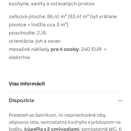
kuchyne, sanity a vstavaných prvkov.
celková plocha: 86,41 m² (83,41 m² byt vrátane
pivnice + lodžia cca 3 m²)
poschodie: 2./8.
orientácia: juh a sever
mesačné náklady
pre 4 osoby
: 240 EUR +
elektrina
Viac informácií
Dispozícia
Predsieň so šatníkom, tri nepriechodné izby,
obývacia izba, samostatná kuchyňa s prístupom na
lodžiu,
kúpeľňa s 2 umývadlami
, samostatné WC. K