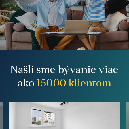
Našli sme bývanie viac
ako
15000
klientom